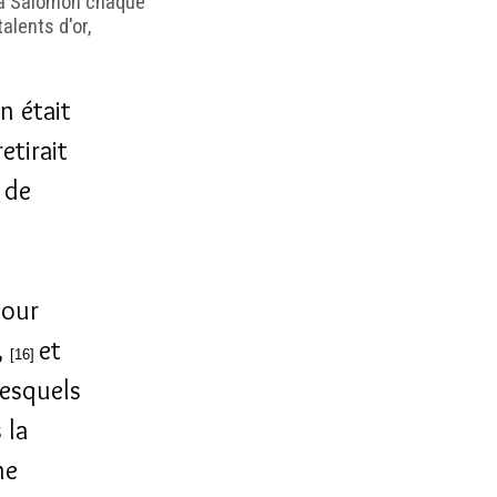
it à Salomon chaque
alents d'or,
n était
etirait
 de
pour
,
et
[16]
desquels
 la
ne