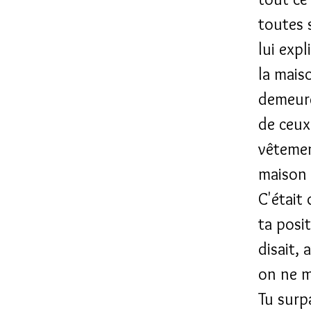
toutes 
lui expl
la maiso
demeure
de ceux
vêtemen
maison 
C'était
ta posi
disait, 
on ne m
Tu surp