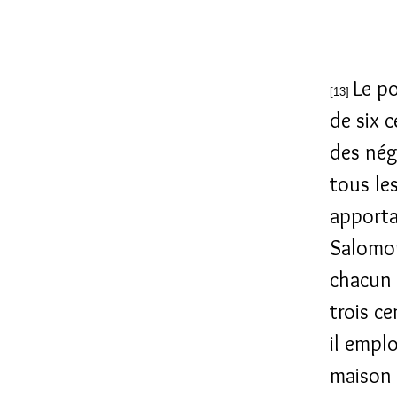
Le po
[13]
de six c
des nég
tous le
apporta
Salomon
chacun 
trois c
il emplo
maison 