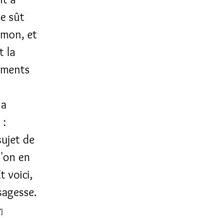
ne sût
omon, et
t la
tements
la
 :
sujet de
u'on en
t voici,
sagesse.
7]