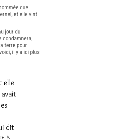
renommée que
rnel, et elle vint
au jour du
la condamnera,
la terre pour
ci, il y a ici plus
 elle
 avait
des
i dit
t à