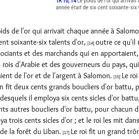
1R 10, 14
Le poids de l'or qui arriva
année était de six cent soixante-six t
ids de l'or qui arrivait chaque année à Salomo
ent soixante-six talents d'or,
outre ce qu'il r
[14]
ociants et des marchands qui en apportaient,
s rois d'Arabie et des gouverneurs du pays, qui
ient de l'or et de l'argent à Salomon.
Le roi
[15]
 fit deux cents grands boucliers d'or battu, 
desquels il employa six cents sicles d'or battu
ents autres boucliers d'or battu, pour chacun 
ya trois cents sicles d'or ; et le roi les mit dans
de la forêt du Liban.
Le roi fit un grand trô
[17]