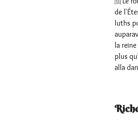
Le ro
[11]
de l'Ét
luths p
auparav
la rein
plus qu'
alla dan
Riche