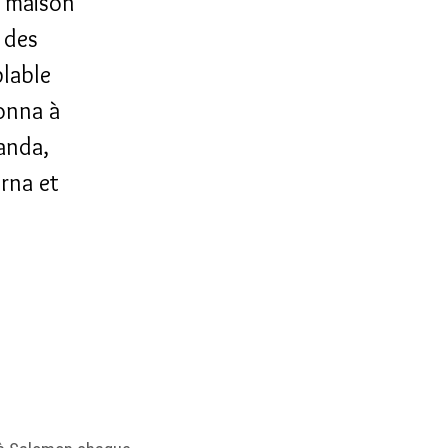
la maison
 des
blable
onna à
manda,
urna et