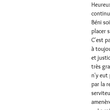
Heureux
continu
Béni soi
placer 
C'est pa
à toujou
et justi
très gr
n'y eut
par la 
servite
amenère