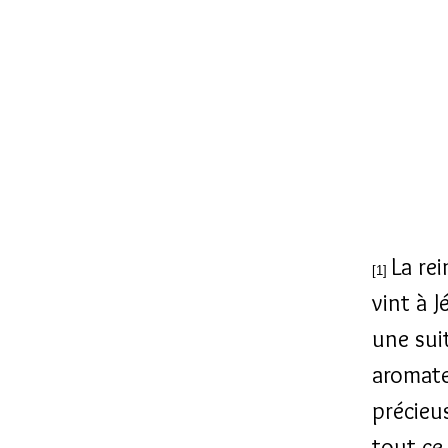
La re
[1]
vint à 
une sui
aromate
précieus
tout ce 