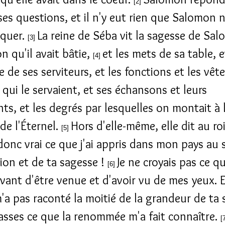
[2]
ses questions, et il n'y eut rien que Salomon 
iquer.
La reine de Séba vit la sagesse de Sal
[3]
n qu'il avait bâtie,
et les mets de sa table, e
[4]
 de ses serviteurs, et les fonctions et les vê
 qui le servaient, et ses échansons et leurs
ts, et les degrés par lesquelles on montait à 
de l'Éternel.
Hors d'elle-même, elle dit au roi
[5]
 donc vrai ce que j'ai appris dans mon pays au 
tion et de ta sagesse !
Je ne croyais pas ce q
[6]
avant d'être venue et d'avoir vu de mes yeux. E
'a pas raconté la moitié de la grandeur de ta 
asses ce que la renommée m'a fait connaître.
[