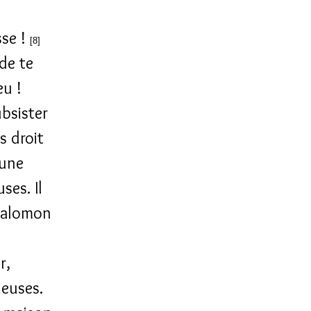
sse !
[8]
 de te
eu !
ubsister
s droit
 une
ses. Il
 Salomon
r,
ieuses.