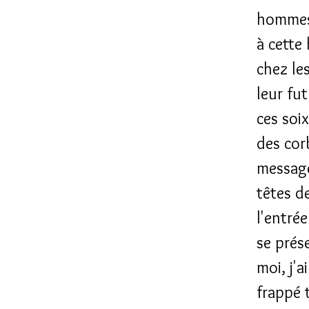
hommes,
à cette 
chez les
leur fut
ces soi
des corb
messager
têtes de
l'entré
se prése
moi, j'a
frappé 