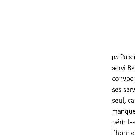
Puis 
[18]
servi B
convoqu
ses ser
seul, ca
manquer
périr le
l'honneu