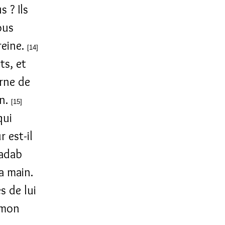
s ? Ils
ous
reine.
[14]
ts, et
rne de
un.
[15]
qui
r est-il
nadab
ta main.
s de lui
s mon