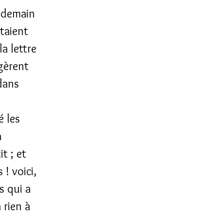
i demain
étaient
a lettre
rgèrent
 dans
é les
à
it ; et
 ! voici,
s qui a
 rien à