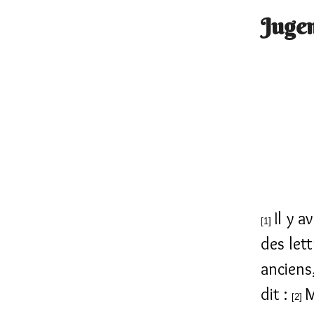
Jugem
Il y a
[1]
des lett
anciens
dit :
M
[2]