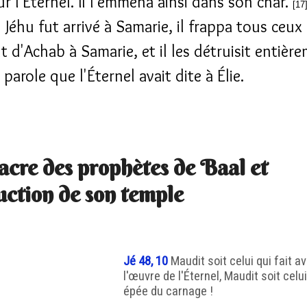
r l'Éternel. Il l'emmena ainsi dans son char.
[17
 Jéhu fut arrivé à Samarie, il frappa tous ceux
t d'Achab à Samarie, et il les détruisit entièr
 parole que l'Éternel avait dite à Élie.
cre des prophètes de Baal et
uction de son temple
Jé 48, 10
Maudit soit celui qui fait 
l'œuvre de l'Éternel, Maudit soit celu
épée du carnage !