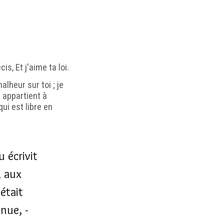
s, Et j'aime ta loi.
malheur sur toi ; je
e appartient à
qui est libre en
u écrivit
, aux
était
nue, -