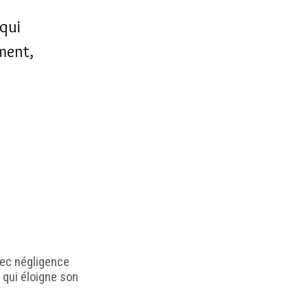
]
 qui
ement,
avec négligence
i qui éloigne son