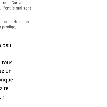
rnel ! Car voici,
i font le mal sont
 un prophète ou un
 prodige,
 a peu
, tous
que un
conque
aire
 en
s