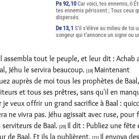
Ps 92, 10
Car voici, tes ennemis, ô Éte
tes ennemis périssent ; Tous ceux qu
dispersés.
De 13, 1
S'il s'élève au milieu de toi
songeur qui t'annonce un signe ou un
il assembla tout le peuple, et leur dit : Achab
aal, Jéhu le servira beaucoup.
Maintenant
[19]
ez auprès de moi tous les prophètes de Baal
viteurs et tous ses prêtres, sans qu'il en man
r je veux offrir un grand sacrifice à Baal : qui
a ne vivra pas. Jéhu agissait avec ruse, pour f
s serviteurs de Baal.
Il dit : Publiez une fête
[20]
r de Baal. Et ils la publièrent.
Il envoya de
[21]