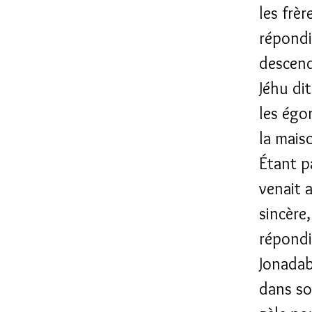
les frèr
répondi
descendo
Jéhu dit
les égo
la mais
Étant pa
venait a
sincère
répondit
Jonadab
dans so