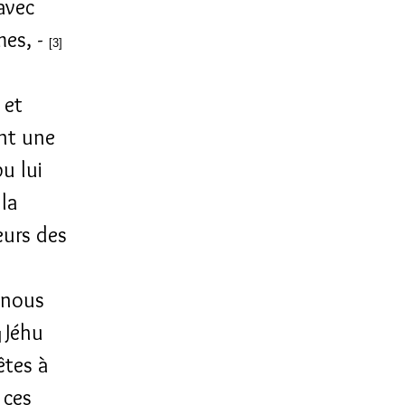
avec
mes, -
[3]
 et
ent une
pu lui
 la
eurs des
; nous
Jéhu
]
êtes à
 ces