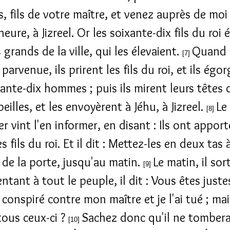
 fils de votre maître, et venez auprès de mo
heure, à Jizreel. Or les soixante-dix fils du roi 
 grands de la ville, qui les élevaient.
Quand l
[7]
 parvenue, ils prirent les fils du roi, et ils égo
xante-dix hommes ; puis ils mirent leurs têtes
eilles, et les envoyèrent à Jéhu, à Jizreel.
Le
[8]
 vint l'en informer, en disant : Ils ont apport
s fils du roi. Et il dit : Mettez-les en deux tas 
e de la porte, jusqu'au matin.
Le matin, il sort
[9]
ntant à tout le peuple, il dit : Vous êtes justes
i conspiré contre mon maître et je l'ai tué ; mai
tous ceux-ci ?
Sachez donc qu'il ne tombera
[10]