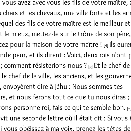
 vous avez avec vous les fils de votre maître, 
 chars et les chevaux, une ville forte et les ar
quel des fils de votre maître est le meilleur et
t le mieux, mettez-le sur le trône de son père,
ez pour la maison de votre maître !
Ils eur
[4]
nde peur, et ils dirent : Voici, deux rois n'ont 
r ; comment résisterions-nous ?
Et le chef de
[5]
le chef de la ville, les anciens, et les gouvern
, envoyèrent dire à Jéhu : Nous sommes tes
urs, et nous ferons tout ce que tu nous diras 
irons personne roi, fais ce qui te semble bon.
[6
ivit une seconde lettre où il était dit : Si vous 
si vous obéissez à ma voix, prenez les têtes de