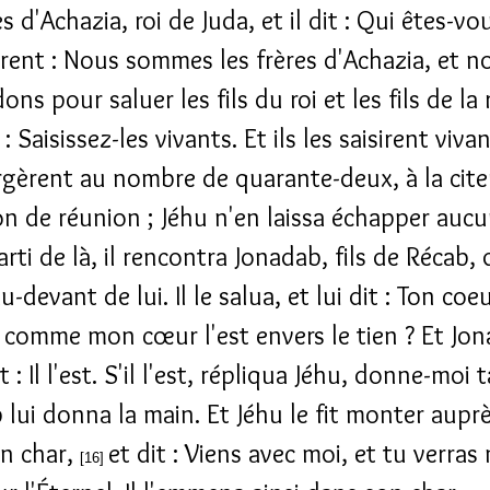
es d'Achazia, roi de Juda, et il dit : Qui êtes-vou
rent : Nous sommes les frères d'Achazia, et n
ns pour saluer les fils du roi et les fils de la 
 : Saisissez-les vivants. Et ils les saisirent vivan
rgèrent au nombre de quarante-deux, à la cite
on de réunion ; Jéhu n'en laissa échapper auc
rti de là, il rencontra Jonadab, fils de Récab, 
u-devant de lui. Il le salua, et lui dit : Ton coeu
, comme mon cœur l'est envers le tien ? Et Jo
 : Il l'est. S'il l'est, répliqua Jéhu, donne-moi 
 lui donna la main. Et Jéhu le fit monter auprè
n char,
et dit : Viens avec moi, et tu verra
[16]