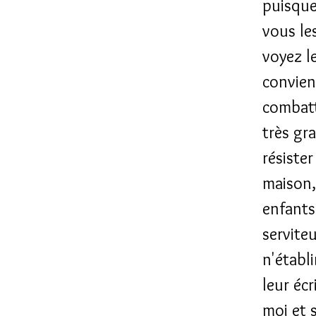
puisque
vous les
voyez le
convien
combatt
très gra
résiste
maison, 
enfants
servite
n'établ
leur écr
moi et 