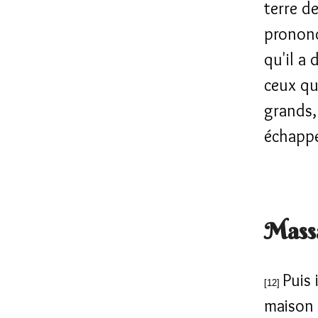
terre de
prononc
qu'il a 
ceux qu
grands, 
échappe
Massa
Puis 
[12]
maison 