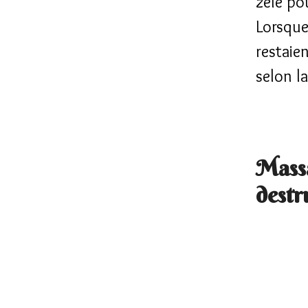
zèle pou
Lorsque
restaien
selon la
Massa
destr