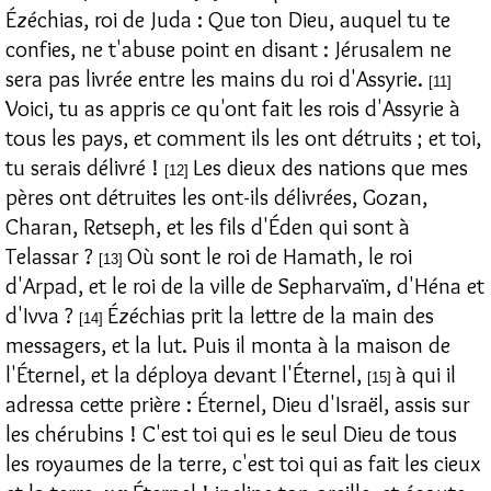
Ézéchias, roi de Juda : Que ton Dieu, auquel tu te
confies, ne t'abuse point en disant : Jérusalem ne
sera pas livrée entre les mains du roi d'Assyrie.
[11]
Voici, tu as appris ce qu'ont fait les rois d'Assyrie à
tous les pays, et comment ils les ont détruits ; et toi,
tu serais délivré !
Les dieux des nations que mes
[12]
pères ont détruites les ont-ils délivrées, Gozan,
Charan, Retseph, et les fils d'Éden qui sont à
Telassar ?
Où sont le roi de Hamath, le roi
[13]
d'Arpad, et le roi de la ville de Sepharvaïm, d'Héna et
d'Ivva ?
Ézéchias prit la lettre de la main des
[14]
messagers, et la lut. Puis il monta à la maison de
l'Éternel, et la déploya devant l'Éternel,
à qui il
[15]
adressa cette prière : Éternel, Dieu d'Israël, assis sur
les chérubins ! C'est toi qui es le seul Dieu de tous
les royaumes de la terre, c'est toi qui as fait les cieux