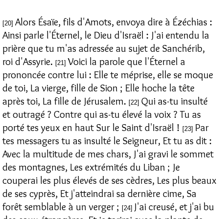
Alors Ésaïe, fils d'Amots, envoya dire à Ézéchias :
[20]
Ainsi parle l'Éternel, le Dieu d'Israël : J'ai entendu la
prière que tu m'as adressée au sujet de Sanchérib,
roi d'Assyrie.
Voici la parole que l'Éternel a
[21]
prononcée contre lui : Elle te méprise, elle se moque
de toi, La vierge, fille de Sion ; Elle hoche la tête
après toi, La fille de Jérusalem.
Qui as-tu insulté
[22]
et outragé ? Contre qui as-tu élevé la voix ? Tu as
porté tes yeux en haut Sur le Saint d'Israël !
Par
[23]
tes messagers tu as insulté le Seigneur, Et tu as dit :
Avec la multitude de mes chars, J'ai gravi le sommet
des montagnes, Les extrémités du Liban ; Je
couperai les plus élevés de ses cèdres, Les plus beaux
de ses cyprès, Et j'atteindrai sa dernière cime, Sa
forêt semblable à un verger ;
J'ai creusé, et j'ai bu
[24]