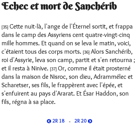
Echec et mort de Sanchérib
Cette nuit-là, l'ange de l'Éternel sortit, et frappa
[35]
dans le camp des Assyriens cent quatre-vingt-cinq
mille hommes. Et quand on se leva le matin, voici,
c'étaient tous des corps morts.
Alors Sanchérib,
[36]
roi d'Assyrie, leva son camp, partit et s'en retourna ;
et il resta à Ninive.
Or, comme il était prosterné
[37]
dans la maison de Nisroc, son dieu, Adrammélec et
Scharetser, ses fils, le frappèrent avec l'épée, et
s'enfuirent au pays d'Ararat. Et Ésar Haddon, son
fils, régna à sa place.
2R 18
2R 20
-