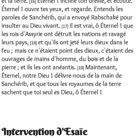
et la terre.
Éternel ! incline ton oreille, et écoute.
[16]
Éternel ! ouvre tes yeux, et regarde. Entends les
paroles de Sanchérib, qui a envoyé Rabschaké pour
insulter au Dieu vivant.
Il est vrai, ô Éternel ! que
[17]
les rois d'Assyrie ont détruit les nations et ravagé
leurs pays,
et qu'ils ont jeté leurs dieux dans le
[18]
feu ; mais ce n'étaient point des dieux, c'étaient des
ouvrages de mains d'homme, du bois et de la
pierre ; et ils les ont anéantis.
Maintenant,
[19]
Éternel, notre Dieu ! délivre-nous de la main de
Sanchérib, et que tous les royaumes de la terre
sachent que toi seul es Dieu, ô Éternel !
Intervention d'Esaïe