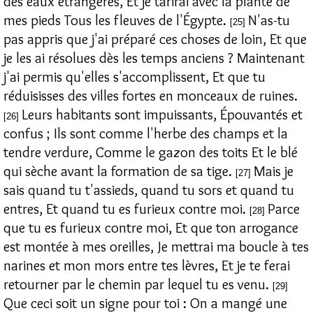
des eaux étrangères, Et je tarirai avec la plante de
mes pieds Tous les fleuves de l'Égypte.
N'as-tu
[25]
pas appris que j'ai préparé ces choses de loin, Et que
je les ai résolues dès les temps anciens ? Maintenant
j'ai permis qu'elles s'accomplissent, Et que tu
réduisisses des villes fortes en monceaux de ruines.
Leurs habitants sont impuissants, Épouvantés et
[26]
confus ; Ils sont comme l'herbe des champs et la
tendre verdure, Comme le gazon des toits Et le blé
qui sèche avant la formation de sa tige.
Mais je
[27]
sais quand tu t'assieds, quand tu sors et quand tu
entres, Et quand tu es furieux contre moi.
Parce
[28]
que tu es furieux contre moi, Et que ton arrogance
est montée à mes oreilles, Je mettrai ma boucle à tes
narines et mon mors entre tes lèvres, Et je te ferai
retourner par le chemin par lequel tu es venu.
[29]
Que ceci soit un signe pour toi : On a mangé une