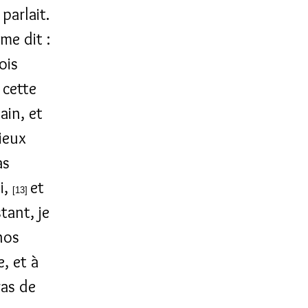
parlait.
me dit :
ois
 cette
ain, et
ieux
as
i,
et
[13]
tant, je
 nos
e, et à
ras de