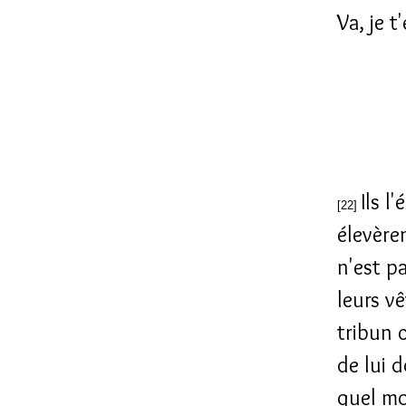
Va, je t
Ils l
[22]
élevèren
n'est p
leurs vê
tribun 
de lui 
quel mot