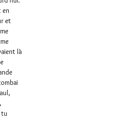
rd'hui.
t en
ur et
ême
e me
aient là
ue
rande
 tombai
aul,
,
 tu