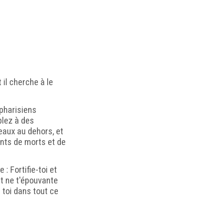
 il cherche à le
 pharisiens
blez à des
eaux au dehors, et
ents de morts et de
 : Fortifie-toi et
et ne t'épouvante
c toi dans tout ce