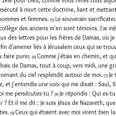
e zèle pour Dieu, comme vous l'êtes tous aujou
ersécuté à mort cette doctrine, liant et mettan
 hommes et femmes.
Le souverain sacrificate
[5]
 collège des anciens m'en sont témoins. J'ai m
eux des lettres pour les frères de Damas, où j
afin d'amener liés à Jérusalem ceux qui se trouv
s faire punir.
Comme j'étais en chemin, et q
[6]
chais de Damas, tout à coup, vers midi, une g
 venant du ciel resplendit autour de moi.
Je
[7]
e, et j'entendis une voix qui me disait : Saul, S
i me persécutes-tu ?
Je répondis : Qui es-tu
[8]
 ? Et il me dit : Je suis Jésus de Nazareth, que
tes.
Ceux qui étaient avec moi virent bien la
[9]