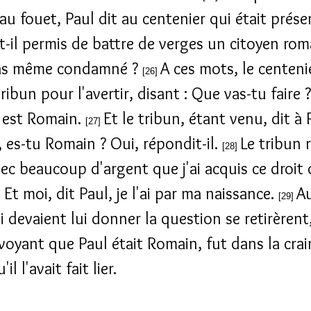
au fouet, Paul dit au centenier qui était présen
t-il permis de battre de verges un citoyen rom
pas même condamné ?
A ces mots, le centenie
[26]
tribun pour l'avertir, disant : Que vas-tu faire 
est Romain.
Et le tribun, étant venu, dit à 
[27]
, es-tu Romain ? Oui, répondit-il.
Le tribun r
[28]
vec beaucoup d'argent que j'ai acquis ce droit 
 Et moi, dit Paul, je l'ai par ma naissance.
Au
[29]
 devaient lui donner la question se retirèrent,
 voyant que Paul était Romain, fut dans la crai
il l'avait fait lier.