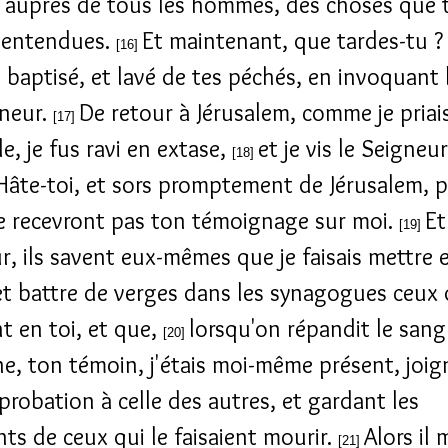
 auprès de tous les hommes, des choses que 
 entendues.
Et maintenant, que tardes-tu ?
[16]
is baptisé, et lavé de tes péchés, en invoquant
neur.
De retour à Jérusalem, comme je priai
[17]
e, je fus ravi en extase,
et je vis le Seigneu
[18]
: Hâte-toi, et sors promptement de Jérusalem, 
ne recevront pas ton témoignage sur moi.
Et
[19]
r, ils savent eux-mêmes que je faisais mettre 
et battre de verges dans les synagogues ceux 
nt en toi, et que,
lorsqu'on répandit le sang
[20]
ne, ton témoin, j'étais moi-même présent, joi
robation à celle des autres, et gardant les
ts de ceux qui le faisaient mourir.
Alors il 
[21]