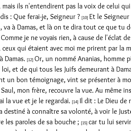
 mais ils n'entendirent pas la voix de celui qui 
 dis : Que ferai-je, Seigneur ?
Et le Seigneur 
[10]
, va à Damas, et là on te dira tout ce que tu d
Comme je ne voyais rien, à cause de l'éclat de
]
, ceux qui étaient avec moi me prirent par la m
i à Damas.
Or, un nommé Ananias, homme p
[12]
a loi, et de qui tous les Juifs demeurant à Dam
nt un bon témoignage, vint se présenter à mo
: Saul, mon frère, recouvre la vue. Au même ins
i la vue et je le regardai.
Il dit : Le Dieu de
[14]
a destiné à connaître sa volonté, à voir le Just
e les paroles de sa bouche ;
car tu lui servi
[15]