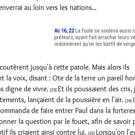
'enverrai au loin vers les nations...
Ac 16, 22
La foule se souleva aussi c
préteurs, ayant fait arracher leurs 
ordonnèrent qu'on les battît de verg
'écoutèrent jusqu'à cette parole. Mais alors ils
t la voix, disant : Ote de la terre un pareil ho
as digne de vivre.
Et ils poussaient des cris, 
[23]
tements, lançaient de la poussière en l'air.
[24]
commanda de faire entrer Paul dans la forteres
donner la question par le fouet, afin de savoir
if ils criaient ainsi contre lui.
Lorsqu'on l'e
[25]