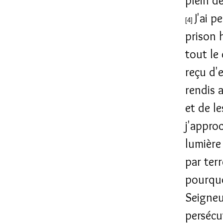
plein d
J'ai p
[4]
prison
tout le
reçu d'
rendis 
et de le
j'appro
lumière
par terr
pourquo
Seigneur
persécu