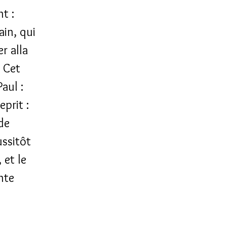
t :
ain, qui
r alla
? Cet
Paul :
eprit :
de
ssitôt
 et le
nte