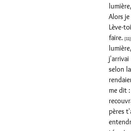
lumière,
Alors je
Lève-toi
faire.
[11
lumière
j'arriva
selon l
rendaie
me dit 
recouvra
pères t'
entendr