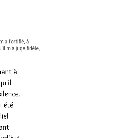
'a fortifié, à
il m'a jugé fidèle,
nant à
u'il
ilence.
ai été
liel
tant