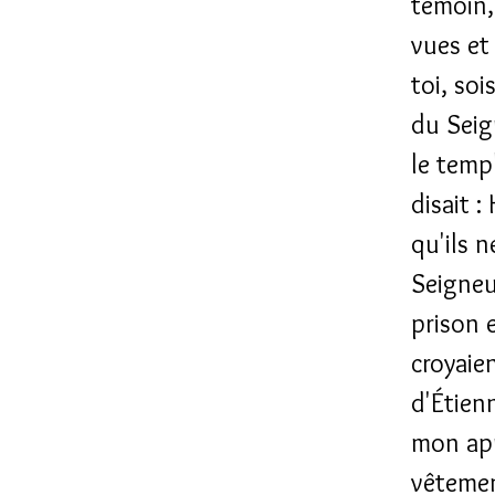
témoin,
vues et
toi, so
du Seig
le templ
disait 
qu'ils 
Seigneu
prison 
croyaie
d'Étien
mon app
vêtemen