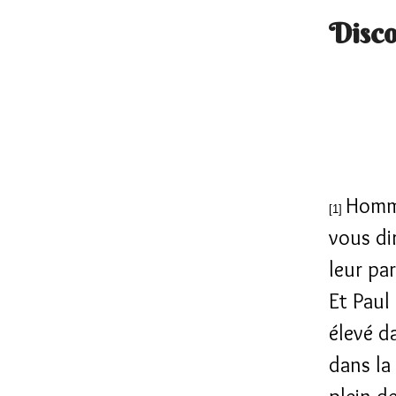
Disco
Homme
[1]
vous di
leur par
Et Paul 
élevé da
dans la