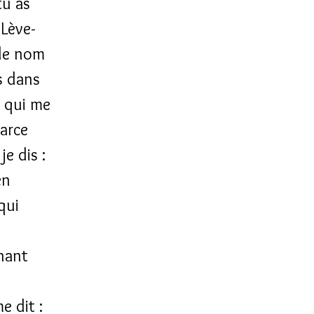
tu as
 Lève-
 le nom
s dans
r qui me
parce
 je dis :
en
qui
gnant
me dit :