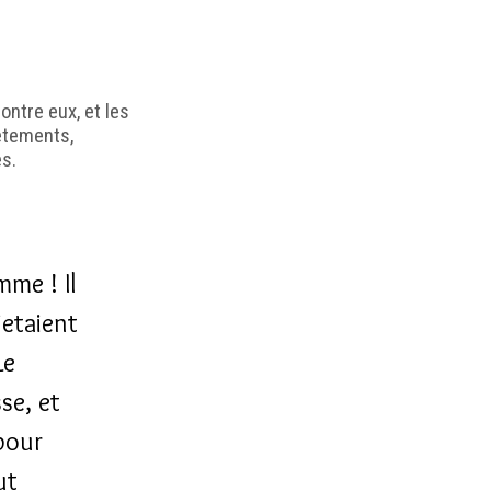
ontre eux, et les
vêtements,
es.
mme ! Il
jetaient
Le
se, et
 pour
ut