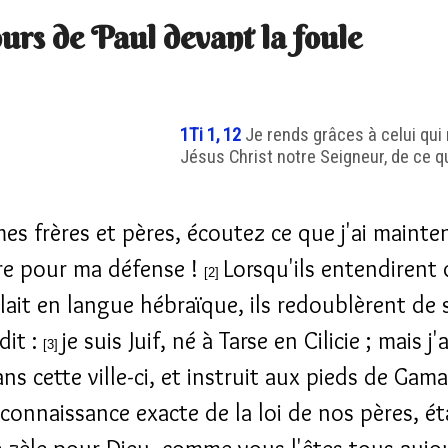
urs de Paul devant la foule
1Ti 1, 12
Je rends grâces à celui qui m
Jésus Christ notre Seigneur, de ce qu'
s frères et pères, écoutez ce que j'ai mainte
re pour ma défense !
Lorsqu'ils entendirent q
[2]
lait en langue hébraïque, ils redoublèrent de s
dit :
je suis Juif, né à Tarse en Cilicie ; mais j'
[3]
ns cette ville-ci, et instruit aux pieds de Gama
 connaissance exacte de la loi de nos pères, é