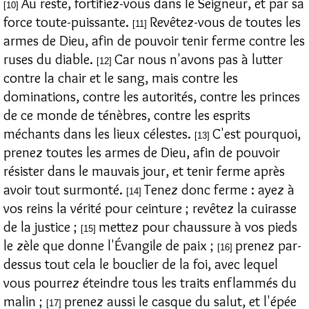
Au reste, fortifiez-vous dans le Seigneur, et par sa
[10]
force toute-puissante.
Revêtez-vous de toutes les
[11]
armes de Dieu, afin de pouvoir tenir ferme contre les
ruses du diable.
Car nous n'avons pas à lutter
[12]
contre la chair et le sang, mais contre les
dominations, contre les autorités, contre les princes
de ce monde de ténèbres, contre les esprits
méchants dans les lieux célestes.
C'est pourquoi,
[13]
prenez toutes les armes de Dieu, afin de pouvoir
résister dans le mauvais jour, et tenir ferme après
avoir tout surmonté.
Tenez donc ferme : ayez à
[14]
vos reins la vérité pour ceinture ; revêtez la cuirasse
de la justice ;
mettez pour chaussure à vos pieds
[15]
le zèle que donne l'Évangile de paix ;
prenez par-
[16]
dessus tout cela le bouclier de la foi, avec lequel
vous pourrez éteindre tous les traits enflammés du
malin ;
prenez aussi le casque du salut, et l'épée
[17]