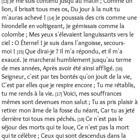
Je me suis contenu jusqu'au matin ; Comme un
[13]
lion, il brisait tous mes os, Du jour à la nuit tu
m'auras achevé !
Je poussais des cris comme une
[14]
hirondelle en voltigeant, Je gémissais comme la
colombe ; Mes yeux s'élevaient languissants vers le
ciel : O Éternel ! je suis dans l'angoisse, secours-
moi !
Que dirai-je ? Il m'a répondu, et il m'a
[15]
exaucé. Je marcherai humblement jusqu'au terme
de mes années, Après avoir été ainsi affligé.
[16]
Seigneur, c'est par tes bontés qu'on jouit de la vie,
C'est par elles que je respire encore ; Tu me rétablis,
tu me rends à la vie.
Voici, mes souffrances
[17]
mêmes sont devenues mon salut ; Tu as pris plaisir à
retirer mon âme de la fosse du néant, Car tu as jeté
derrière toi tous mes péchés.
Ce n'est pas le
[18]
séjour des morts qui te loue, Ce n'est pas la mort
qui te célèbre ; Ceux qui sont descendus dans la