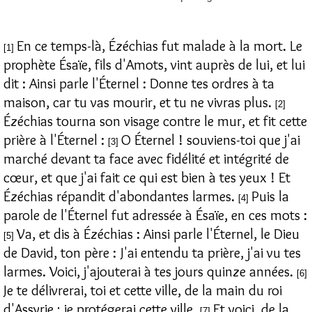
En ce temps-là, Ézéchias fut malade à la mort. Le
[1]
prophète Ésaïe, fils d'Amots, vint auprès de lui, et lui
dit : Ainsi parle l'Éternel : Donne tes ordres à ta
maison, car tu vas mourir, et tu ne vivras plus.
[2]
Ézéchias tourna son visage contre le mur, et fit cette
prière à l'Éternel :
O Éternel ! souviens-toi que j'ai
[3]
marché devant ta face avec fidélité et intégrité de
cœur, et que j'ai fait ce qui est bien à tes yeux ! Et
Ézéchias répandit d'abondantes larmes.
Puis la
[4]
parole de l'Éternel fut adressée à Ésaïe, en ces mots :
Va, et dis à Ézéchias : Ainsi parle l'Éternel, le Dieu
[5]
de David, ton père : J'ai entendu ta prière, j'ai vu tes
larmes. Voici, j'ajouterai à tes jours quinze années.
[6]
Je te délivrerai, toi et cette ville, de la main du roi
d'Assyrie ; je protégerai cette ville.
Et voici, de la
[7]