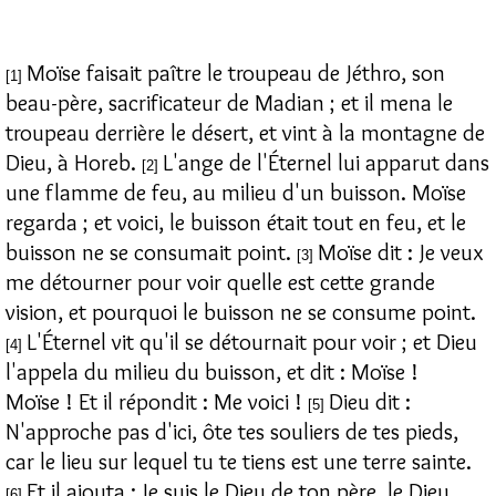
Moïse faisait paître le troupeau de Jéthro, son
[1]
beau-père, sacrificateur de Madian ; et il mena le
troupeau derrière le désert, et vint à la montagne de
Dieu, à Horeb.
L'ange de l'Éternel lui apparut dans
[2]
une flamme de feu, au milieu d'un buisson. Moïse
regarda ; et voici, le buisson était tout en feu, et le
buisson ne se consumait point.
Moïse dit : Je veux
[3]
me détourner pour voir quelle est cette grande
vision, et pourquoi le buisson ne se consume point.
L'Éternel vit qu'il se détournait pour voir ; et Dieu
[4]
l'appela du milieu du buisson, et dit : Moïse !
Moïse ! Et il répondit : Me voici !
Dieu dit :
[5]
N'approche pas d'ici, ôte tes souliers de tes pieds,
car le lieu sur lequel tu te tiens est une terre sainte.
Et il ajouta : Je suis le Dieu de ton père, le Dieu
[6]