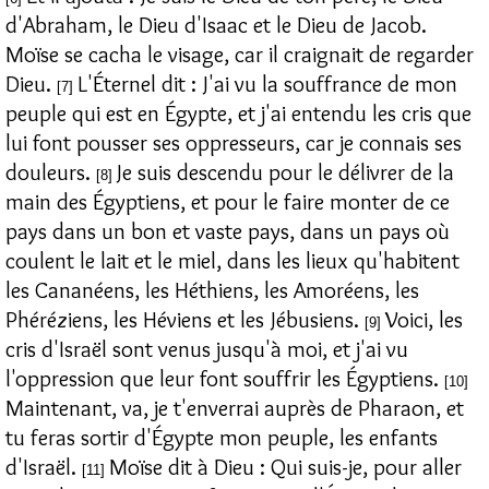
d'Abraham, le Dieu d'Isaac et le Dieu de Jacob.
Moïse se cacha le visage, car il craignait de regarder
Dieu.
L'Éternel dit : J'ai vu la souffrance de mon
[7]
peuple qui est en Égypte, et j'ai entendu les cris que
lui font pousser ses oppresseurs, car je connais ses
douleurs.
Je suis descendu pour le délivrer de la
[8]
main des Égyptiens, et pour le faire monter de ce
pays dans un bon et vaste pays, dans un pays où
coulent le lait et le miel, dans les lieux qu'habitent
les Cananéens, les Héthiens, les Amoréens, les
Phéréziens, les Héviens et les Jébusiens.
Voici, les
[9]
cris d'Israël sont venus jusqu'à moi, et j'ai vu
l'oppression que leur font souffrir les Égyptiens.
[10]
Maintenant, va, je t'enverrai auprès de Pharaon, et
tu feras sortir d'Égypte mon peuple, les enfants
d'Israël.
Moïse dit à Dieu : Qui suis-je, pour aller
[11]