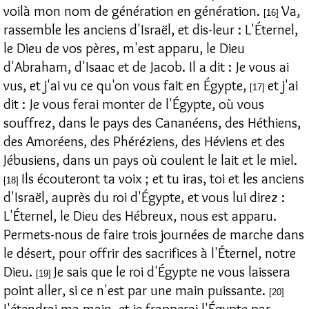
voilà mon nom de génération en génération.
Va,
[16]
rassemble les anciens d'Israël, et dis-leur : L'Éternel,
le Dieu de vos pères, m'est apparu, le Dieu
d'Abraham, d'Isaac et de Jacob. Il a dit : Je vous ai
vus, et j'ai vu ce qu'on vous fait en Égypte,
et j'ai
[17]
dit : Je vous ferai monter de l'Égypte, où vous
souffrez, dans le pays des Cananéens, des Héthiens,
des Amoréens, des Phéréziens, des Héviens et des
Jébusiens, dans un pays où coulent le lait et le miel.
Ils écouteront ta voix ; et tu iras, toi et les anciens
[18]
d'Israël, auprès du roi d'Égypte, et vous lui direz :
L'Éternel, le Dieu des Hébreux, nous est apparu.
Permets-nous de faire trois journées de marche dans
le désert, pour offrir des sacrifices à l'Éternel, notre
Dieu.
Je sais que le roi d'Égypte ne vous laissera
[19]
point aller, si ce n'est par une main puissante.
[20]
J'étendrai ma main, et je frapperai l'Égypte par