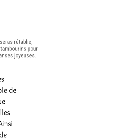
 seras rétablie,
s tambourins pour
 danses joyeuses.
es
ole de
ue
lles
Ainsi
 de