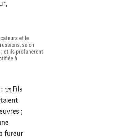
ur,
cateurs et le
gressions, selon
; et ils profanèrent
ctifiée à
 :
Fils
[17]
itaient
œuvres ;
une
a fureur