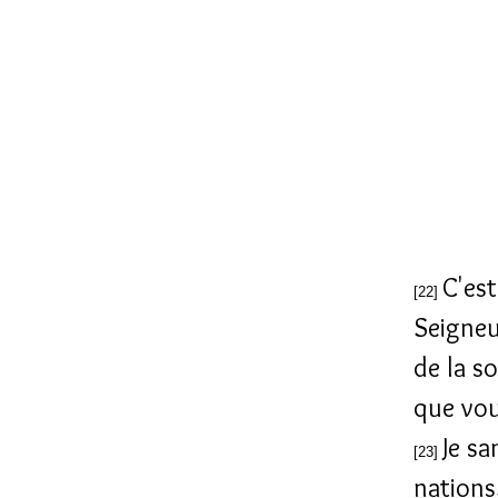
C'est
[22]
Seigneur
de la s
que vou
Je sa
[23]
nations