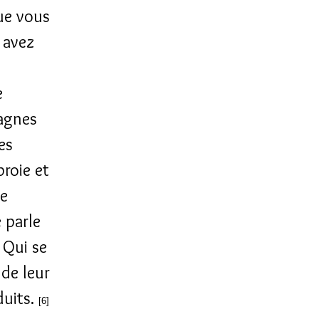
ue vous
 avez
e
tagnes
es
proie et
le
e parle
 Qui se
 de leur
duits.
[6]