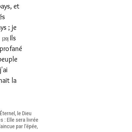
ays, et
és
s ; je
.
Ils
[20]
t profané
 peuple
j'ai
ait la
Éternel, le Dieu
s : Elle sera livrée
aincue par l'épée,