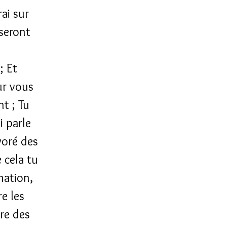
rai sur
 seront
; Et
ur vous
t ; Tu
i parle
évoré des
 cela tu
nation,
re les
re des