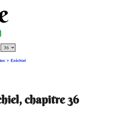
e
tes
Ezéchiel
hiel, chapitre 36