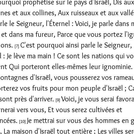
ourquoi prophétise sur le pays d'Israël, Dis au
es et aux collines, Aux ruisseaux et aux vallé
rle le Seigneur, l'Éternel : Voici, je parle dans
e et dans ma fureur, Parce que vous portez l'i
ions.
C'est pourquoi ainsi parle le Seigneur,
[7]
l : Je lève ma main ! Ce sont les nations qui v
nt Qui porteront elles-mêmes leur ignominie
ontagnes d'Israël, vous pousserez vos rameau
rterez vos fruits pour mon peuple d'Israël ; C
sont près d'arriver.
Voici, je vous serai favora
[9]
nerai vers vous, Et vous serez cultivées et
ncées.
Je mettrai sur vous des hommes en 
[10]
La maison d'Israël tout entière ; Les villes se