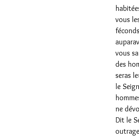
habitées
vous le
féconds
auparava
vous sa
des hom
seras le
le Seign
hommes,
ne dévo
Dit le S
outrage