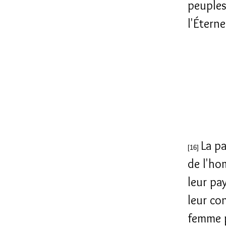
peuples 
l'Éterne
La pa
[16]
de l'ho
leur pay
leur co
femme 