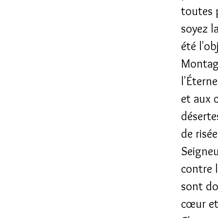
toutes 
soyez l
été l'o
Montagn
l'Éterne
et aux 
déserte
de risé
Seigneur
contre 
sont do
cœur et 