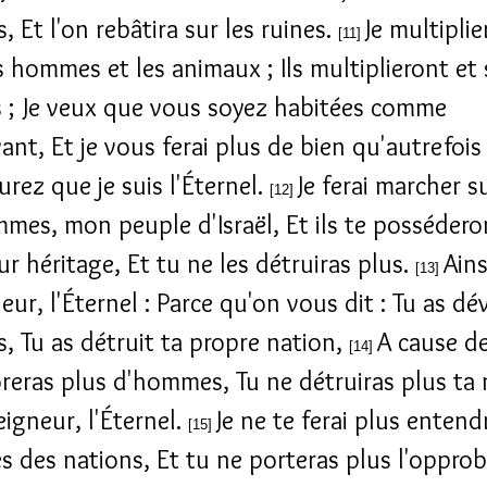
, Et l'on rebâtira sur les ruines.
Je multiplie
[11]
s hommes et les animaux ; Ils multiplieront et
 ; Je veux que vous soyez habitées comme
nt, Et je vous ferai plus de bien qu'autrefois 
urez que je suis l'Éternel.
Je ferai marcher s
[12]
mes, mon peuple d'Israël, Et ils te posséderon
ur héritage, Et tu ne les détruiras plus.
Ains
[13]
eur, l'Éternel : Parce qu'on vous dit : Tu as d
 Tu as détruit ta propre nation,
A cause de
[14]
reras plus d'hommes, Tu ne détruiras plus ta 
eigneur, l'Éternel.
Je ne te ferai plus entend
[15]
s des nations, Et tu ne porteras plus l'opprob