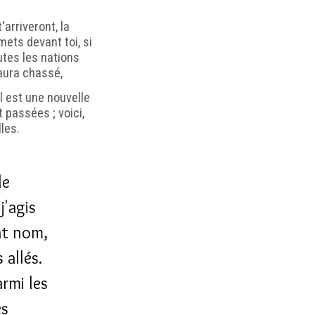
arriveront, la
mets devant toi, si
utes les nations
'aura chassé,
il est une nouvelle
 passées ; voici,
les.
le
j'agis
int nom,
 allés.
rmi les
es