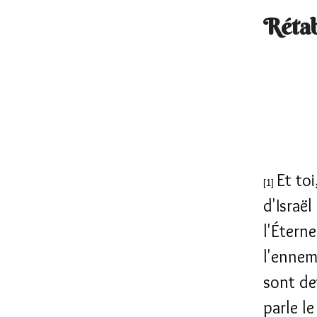
Rétab
Et to
[1]
d'Israël
l'Éterne
l'ennemi
sont de
parle le