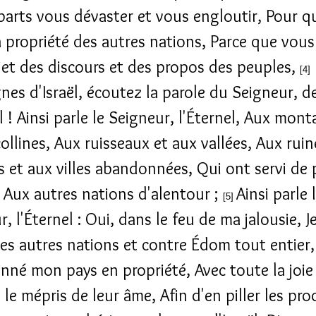
parts vous dévaster et vous engloutir, Pour q
a propriété des autres nations, Parce que vous
bjet des discours et des propos des peuples,
[4]
es d'Israël, écoutez la parole du Seigneur, d
l ! Ainsi parle le Seigneur, l'Éternel, Aux mon
collines, Aux ruisseaux et aux vallées, Aux ruin
s et aux villes abandonnées, Qui ont servi de 
e Aux autres nations d'alentour ;
Ainsi parle 
[5]
, l'Éternel : Oui, dans le feu de ma jalousie, J
les autres nations et contre Édom tout entier,
nné mon pays en propriété, Avec toute la joie
le mépris de leur âme, Afin d'en piller les pro