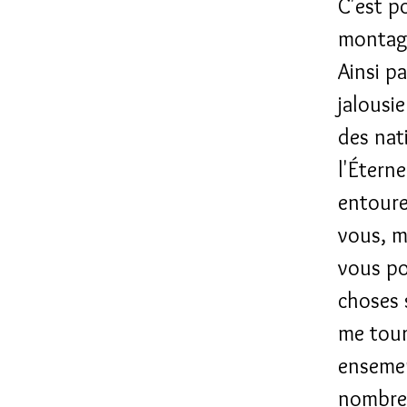
C'est p
montagn
Ainsi pa
jalousi
des nat
l'Éterne
entoure
vous, m
vous po
choses 
me tour
enseme
nombre, 