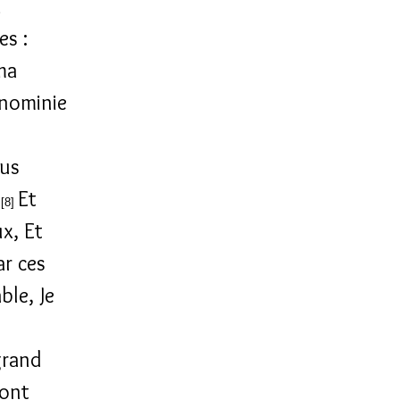
x
es :
 ma
gnominie
ous
.
Et
[8]
x, Et
ar ces
ble, Je
grand
ront