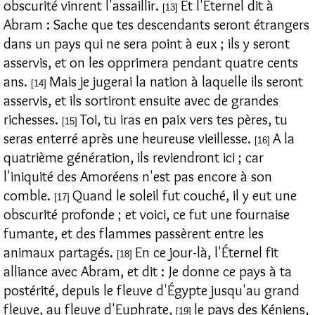
obscurité vinrent l'assaillir.
Et l'Éternel dit à
[13]
Abram : Sache que tes descendants seront étrangers
dans un pays qui ne sera point à eux ; ils y seront
asservis, et on les opprimera pendant quatre cents
ans.
Mais je jugerai la nation à laquelle ils seront
[14]
asservis, et ils sortiront ensuite avec de grandes
richesses.
Toi, tu iras en paix vers tes pères, tu
[15]
seras enterré après une heureuse vieillesse.
A la
[16]
quatrième génération, ils reviendront ici ; car
l'iniquité des Amoréens n'est pas encore à son
comble.
Quand le soleil fut couché, il y eut une
[17]
obscurité profonde ; et voici, ce fut une fournaise
fumante, et des flammes passèrent entre les
animaux partagés.
En ce jour-là, l'Éternel fit
[18]
alliance avec Abram, et dit : Je donne ce pays à ta
postérité, depuis le fleuve d'Égypte jusqu'au grand
fleuve, au fleuve d'Euphrate,
le pays des Kéniens,
[19]