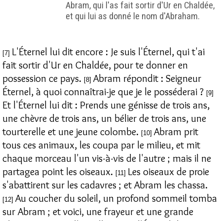
Abram, qui l'as fait sortir d'Ur en Chaldée,
et qui lui as donné le nom d'Abraham.
L'Éternel lui dit encore : Je suis l'Éternel, qui t'ai
[7]
fait sortir d'Ur en Chaldée, pour te donner en
possession ce pays.
Abram répondit : Seigneur
[8]
Éternel, à quoi connaîtrai-je que je le posséderai ?
[9]
Et l'Éternel lui dit : Prends une génisse de trois ans,
une chèvre de trois ans, un bélier de trois ans, une
tourterelle et une jeune colombe.
Abram prit
[10]
tous ces animaux, les coupa par le milieu, et mit
chaque morceau l'un vis-à-vis de l'autre ; mais il ne
partagea point les oiseaux.
Les oiseaux de proie
[11]
s'abattirent sur les cadavres ; et Abram les chassa.
Au coucher du soleil, un profond sommeil tomba
[12]
sur Abram ; et voici, une frayeur et une grande