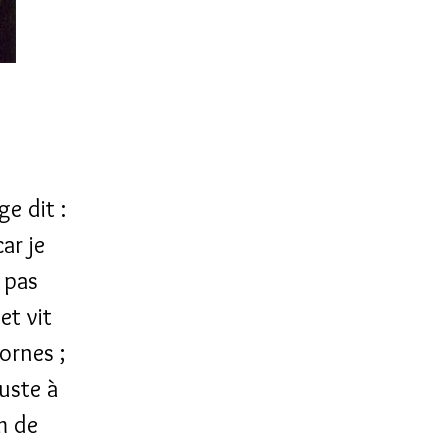
ge dit :
ar je
 pas
et vit
ornes ;
auste à
m de