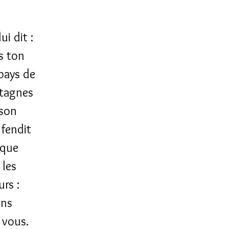
i dit :
s ton
 pays de
ntagnes
 son
 fendit
 que
 les
urs :
ons
 vous.