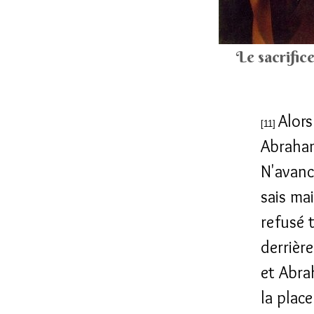
Le sacrific
Alors
[11]
Abraham
N'avance
sais ma
refusé 
derrièr
et Abrah
la place