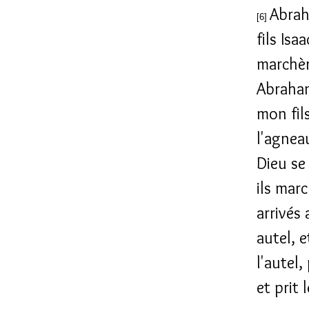
Abrah
[6]
fils Isa
marchè
Abraham,
mon fils
l'agnea
Dieu se
ils mar
arrivés 
autel, e
l'autel,
et prit 