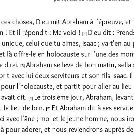
ces choses, Dieu mit Abraham à l'épreuve, et lu
! Et il répondit : Me voici !
Dieu dit : Prend
[2]
n unique, celui que tu aimes, Isaac ; va-t'en au
 et là offre-le en holocauste sur l'une des mo
e dirai.
Abraham se leva de bon matin, sella
[3]
prit avec lui deux serviteurs et son fils Isaac. Il
pour l'holocauste, et partit pour aller au lieu
 avait dit.
Le troisième jour, Abraham, levant
[4]
t le lieu de loin.
Et Abraham dit à ses servite
[5]
ici avec l'âne ; moi et le jeune homme, nous ir
là pour adorer, et nous reviendrons auprès de