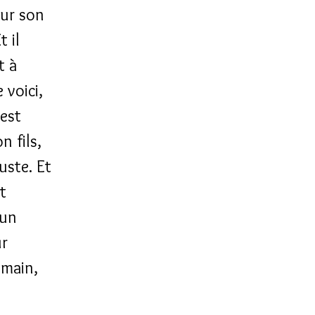
sur son
t il
t à
 voici,
 est
 fils,
uste. Et
t
 un
ur
 main,