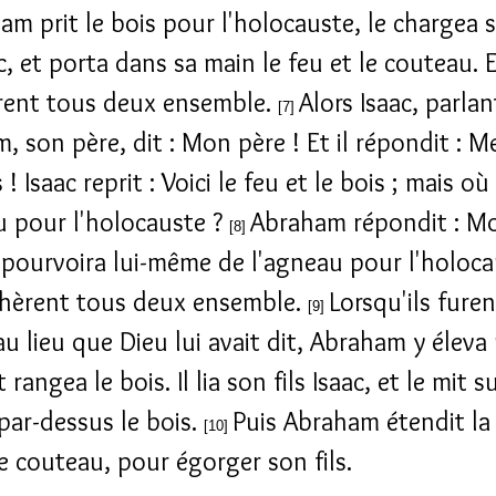
am prit le bois pour l'holocauste, le chargea 
ac, et porta dans sa main le feu et le couteau. E
rent tous deux ensemble.
Alors Isaac, parlan
[7]
 son père, dit : Mon père ! Et il répondit : Me
 ! Isaac reprit : Voici le feu et le bois ; mais où
u pour l'holocauste ?
Abraham répondit : Mon
[8]
 pourvoira lui-même de l'agneau pour l'holoca
chèrent tous deux ensemble.
Lorsqu'ils furen
[9]
au lieu que Dieu lui avait dit, Abraham y éleva
t rangea le bois. Il lia son fils Isaac, et le mit s
 par-dessus le bois.
Puis Abraham étendit la
[10]
le couteau, pour égorger son fils.