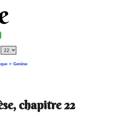
e
uque
Genèse
se, chapitre 22