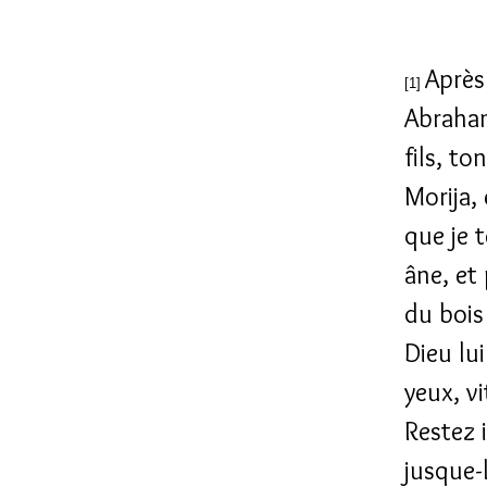
Après 
[1]
Abraham 
fils, to
Morija,
que je t
âne, et 
du bois 
Dieu lui
yeux, vi
Restez 
jusque-