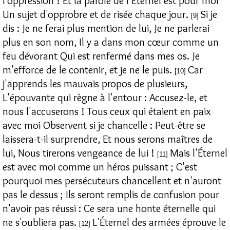
l'oppression ! Et la parole de l'Éternel est pour moi
Un sujet d'opprobre et de risée chaque jour.
Si je
[9]
dis : Je ne ferai plus mention de lui, Je ne parlerai
plus en son nom, Il y a dans mon cœur comme un
feu dévorant Qui est renfermé dans mes os. Je
m'efforce de le contenir, et je ne le puis.
Car
[10]
j'apprends les mauvais propos de plusieurs,
L'épouvante qui règne à l'entour : Accusez-le, et
nous l'accuserons ! Tous ceux qui étaient en paix
avec moi Observent si je chancelle : Peut-être se
laissera-t-il surprendre, Et nous serons maîtres de
lui, Nous tirerons vengeance de lui !
Mais l'Éternel
[11]
est avec moi comme un héros puissant ; C'est
pourquoi mes persécuteurs chancellent et n'auront
pas le dessus ; Ils seront remplis de confusion pour
n'avoir pas réussi : Ce sera une honte éternelle qui
ne s'oubliera pas.
L'Éternel des armées éprouve le
[12]