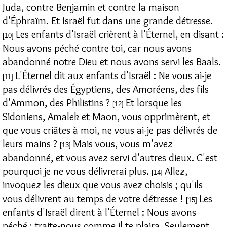
Juda, contre Benjamin et contre la maison
d'Éphraïm. Et Israël fut dans une grande détresse.
Les enfants d'Israël crièrent à l'Éternel, en disant :
[10]
Nous avons péché contre toi, car nous avons
abandonné notre Dieu et nous avons servi les Baals.
L'Éternel dit aux enfants d'Israël : Ne vous ai-je
[11]
pas délivrés des Égyptiens, des Amoréens, des fils
d'Ammon, des Philistins ?
Et lorsque les
[12]
Sidoniens, Amalek et Maon, vous opprimèrent, et
que vous criâtes à moi, ne vous ai-je pas délivrés de
leurs mains ?
Mais vous, vous m'avez
[13]
abandonné, et vous avez servi d'autres dieux. C'est
pourquoi je ne vous délivrerai plus.
Allez,
[14]
invoquez les dieux que vous avez choisis ; qu'ils
vous délivrent au temps de votre détresse !
Les
[15]
enfants d'Israël dirent à l'Éternel : Nous avons
péché ; traite-nous comme il te plaira. Seulement,