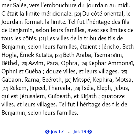
mer Salée, vers l'embouchure du Jourdain au midi.
C'était la limite méridionale.
Du côté oriental, le
[20]
Jourdain formait la limite. Tel fut l'héritage des fils
de Benjamin, selon leurs familles, avec ses limites de
tous les côtés.
Les villes de la tribu des fils de
[21]
Benjamin, selon leurs familles, étaient : Jéricho, Beth
Hogla, Émek Ketsits,
Beth Araba, Tsemaraïm,
[22]
Béthel,
Avvim, Para, Ophra,
Kephar Ammonaï,
[23]
[24]
Ophni et Guéba ; douze villes, et leurs villages.
[25]
Gabaon, Rama, Beéroth,
Mitspé, Kephira, Motsa,
[26]
Rékem, Jirpeel, Thareala,
Tséla, Eleph, Jebus,
[27]
[28]
qui est Jérusalem, Guibeath, et Kirjath ; quatorze
villes, et leurs villages. Tel fut l'héritage des fils de
Benjamin, selon leurs familles.
Jos 17
Jos 19
-