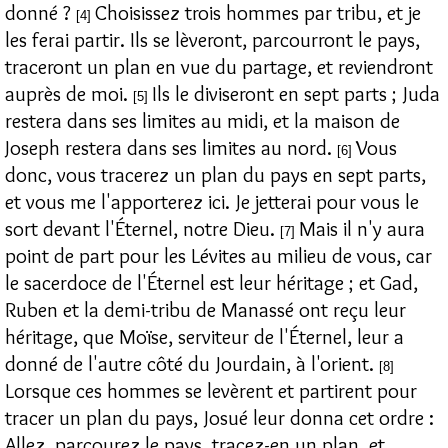
donné ?
Choisissez trois hommes par tribu, et je
[4]
les ferai partir. Ils se lèveront, parcourront le pays,
traceront un plan en vue du partage, et reviendront
auprès de moi.
Ils le diviseront en sept parts ; Juda
[5]
restera dans ses limites au midi, et la maison de
Joseph restera dans ses limites au nord.
Vous
[6]
donc, vous tracerez un plan du pays en sept parts,
et vous me l'apporterez ici. Je jetterai pour vous le
sort devant l'Éternel, notre Dieu.
Mais il n'y aura
[7]
point de part pour les Lévites au milieu de vous, car
le sacerdoce de l'Éternel est leur héritage ; et Gad,
Ruben et la demi-tribu de Manassé ont reçu leur
héritage, que Moïse, serviteur de l'Éternel, leur a
donné de l'autre côté du Jourdain, à l'orient.
[8]
Lorsque ces hommes se levèrent et partirent pour
tracer un plan du pays, Josué leur donna cet ordre :
Allez, parcourez le pays, tracez-en un plan, et