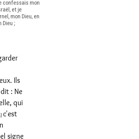
 je confessais mon
aël, et je
rnel, mon Dieu, en
 Dieu ;
garder
ux. Ils
dit : Ne
lle, qui
c'est
1]
un
uel signe