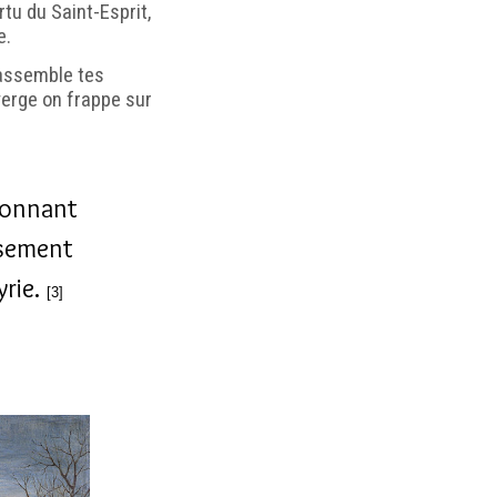
rtu du Saint-Esprit,
e.
rassemble tes
verge on frappe sur
donnant
nsement
yrie.
[3]