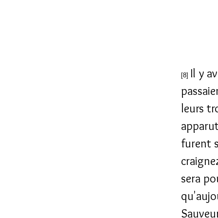
Il y 
[8]
passaie
leurs t
apparut,
furent 
craigne
sera po
qu'aujou
Sauveur,