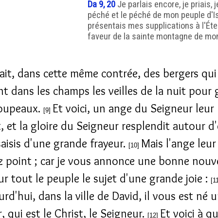
Da 9, 20
Je parlais encore, je priais,
péché et le péché de mon peuple d'Isr
présentais mes supplications à l'Éte
faveur de la sainte montagne de mon
avait, dans cette même contrée, des bergers qui
nt dans les champs les veilles de la nuit pour 
roupeaux.
Et voici, un ange du Seigneur leur
[9]
 et la gloire du Seigneur resplendit autour d'e
saisis d'une grande frayeur.
Mais l'ange leur 
[10]
z point ; car je vous annonce une bonne nouve
ur tout le peuple le sujet d'une grande joie :
[1
rd'hui, dans la ville de David, il vous est né 
 qui est le Christ, le Seigneur.
Et voici à q
[12]