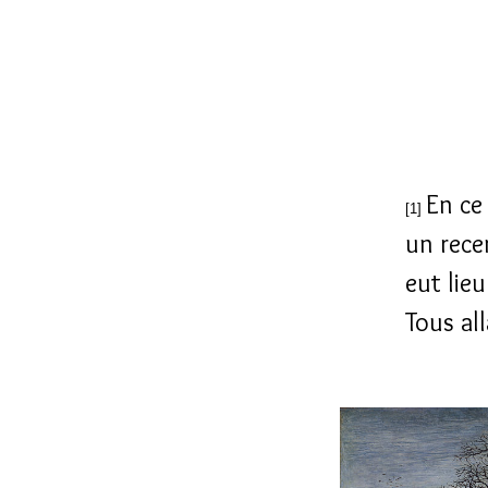
En ce
[1]
un rece
eut lie
Tous all