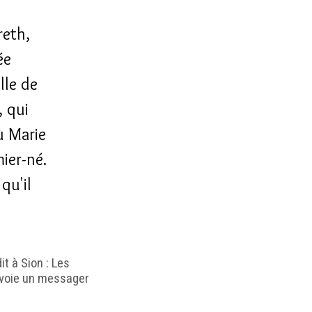
reth,
ée
lle de
, qui
ù Marie
mier-né.
qu'il
it à Sion : Les
'envoie un messager