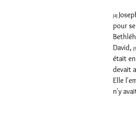
Joseph
[4]
pour se
Bethléhe
David,
[
était e
devait 
Elle l'e
n'y avai