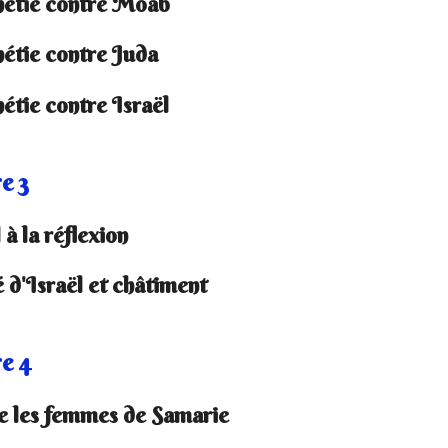
étie contre Moab
étie contre Juda
étie contre Israël
e 3
à la réflexion
 d'Israël et châtiment
e 4
e les femmes de Samarie