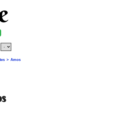
e
tes
Amos
s