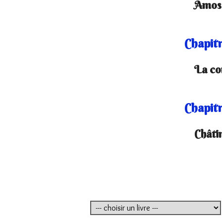
Amos 
Chapitr
La cor
Chapitr
Châti