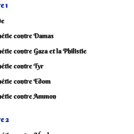
e 1
de
étie contre Damas
tie contre Gaza et la Philistie
étie contre Tyr
étie contre Edom
étie contre Ammon
e 2