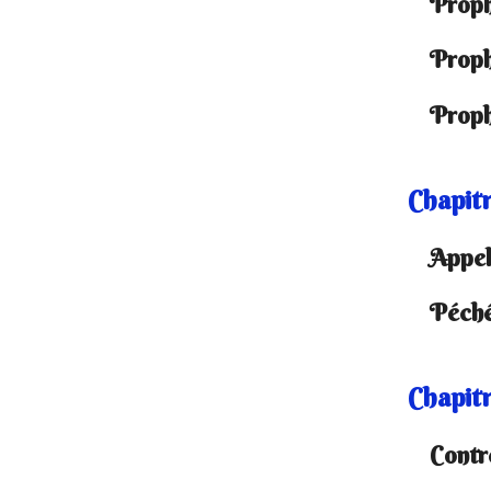
Proph
Proph
Proph
Chapitr
Appel 
Péché
Chapitr
Contr