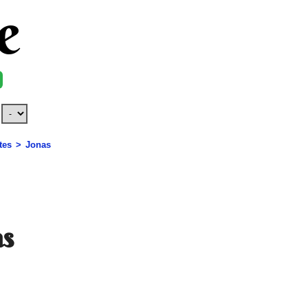
e
tes
Jonas
as