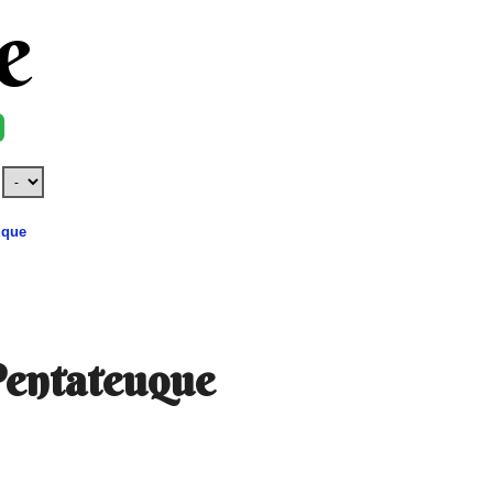
e
uque
Pentateuque