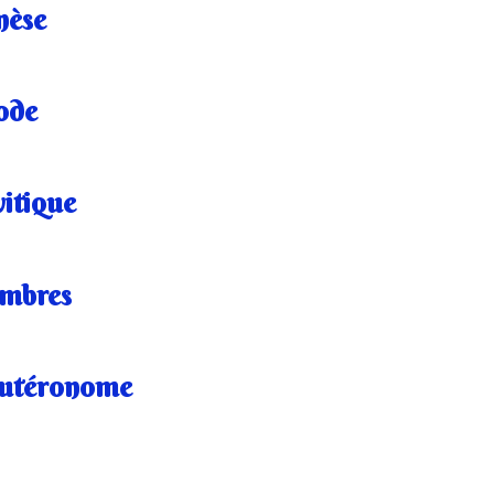
nèse
ode
itique
mbres
utéronome