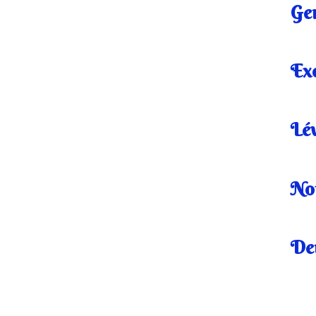
Ge
Ex
Lév
No
De