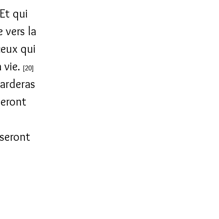
Et qui
 vers la
eux qui
a vie.
[20]
garderas
teront
 seront