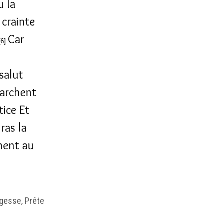
u la
 crainte
Car
[6]
 salut
marchent
tice Et
ras la
ènent au
agesse, Prête