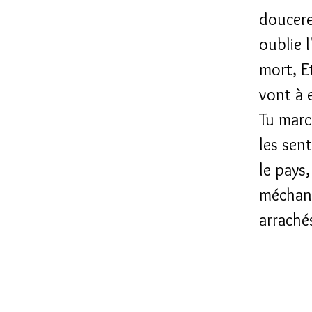
doucer
oublie l
mort, E
vont à e
Tu marc
les sent
le pays
méchant
arraché