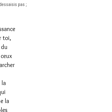
 dessaisis pas ;
issance
 toi,
e du
 ceux
archer
 la
qui
e la
les