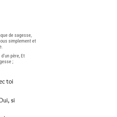
nque de sagesse,
 tous simplement et
e.
 d'un père, Et
agesse ;
ec toi
Oui, si