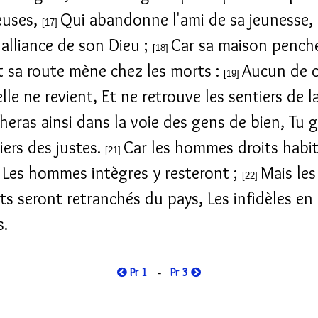
euses,
Qui abandonne l'ami de sa jeunesse, 
[17]
'alliance de son Dieu ;
Car sa maison penche
[18]
t sa route mène chez les morts :
Aucun de c
[19]
lle ne revient, Et ne retrouve les sentiers de l
heras ainsi dans la voie des gens de bien, Tu 
iers des justes.
Car les hommes droits habi
[21]
, Les hommes intègres y resteront ;
Mais les
[22]
s seront retranchés du pays, Les infidèles en
s.
Pr 1
Pr 3
-