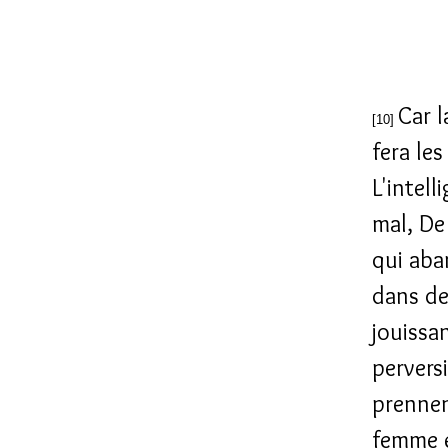
Car l
[10]
fera le
L'intell
mal, De
qui aba
dans de
jouissan
pervers
prennen
femme é