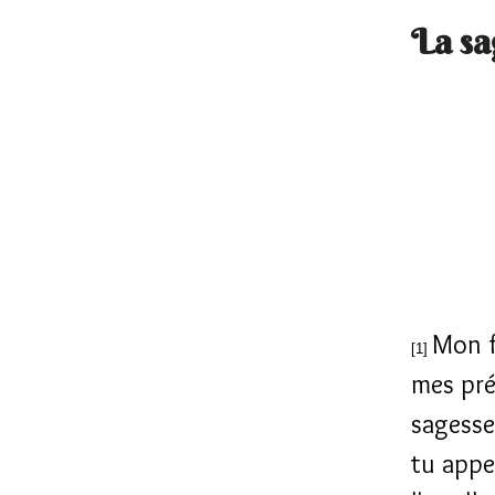
La sa
Mon fi
[1]
mes pr
sagesse,
tu appel