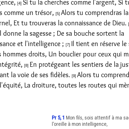
igence,
Si tu la cherches comme l'argent, Si t
[4]
s comme un trésor,
Alors tu comprendras la
[5]
ernel, Et tu trouveras la connaissance de Dieu.
el donne la sagesse ; De sa bouche sortent la
ance et l'intelligence ;
Il tient en réserve le
[7]
s hommes droits, Un bouclier pour ceux qui 
ntégrité,
En protégeant les sentiers de la jus
[8]
ant la voie de ses fidèles.
Alors tu comprend
[9]
 l'équité, La droiture, toutes les routes qui m
Pr 5, 1
Mon fils, sois attentif à ma s
l'oreille à mon intelligence,