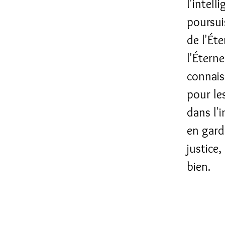
l'intell
poursui
de l'Ét
l'Étern
connaiss
pour le
dans l'i
en gard
justice,
bien.