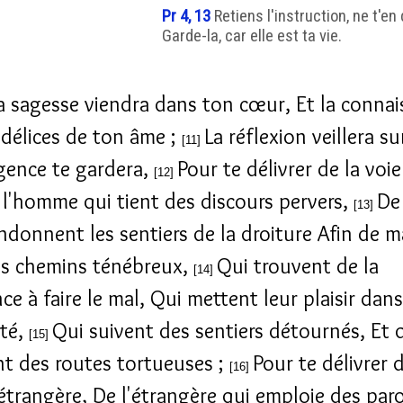
Pr 4, 13
Retiens l'instruction, ne t'en
Garde-la, car elle est ta vie.
a sagesse viendra dans ton cœur, Et la conna
s délices de ton âme ;
La réflexion veillera sur
[11]
igence te gardera,
Pour te délivrer de la voi
[12]
 l'homme qui tient des discours pervers,
De
[13]
ndonnent les sentiers de la droiture Afin de m
s chemins ténébreux,
Qui trouvent de la
[14]
ce à faire le mal, Qui mettent leur plaisir dans
ité,
Qui suivent des sentiers détournés, Et 
[15]
t des routes tortueuses ;
Pour te délivrer d
[16]
trangère, De l'étrangère qui emploie des paro