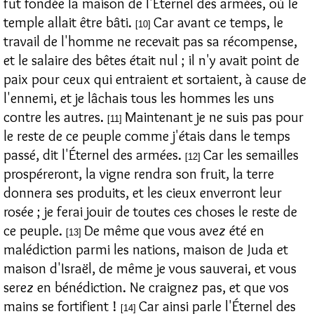
fut fondée la maison de l'Éternel des armées, où le
temple allait être bâti.
Car avant ce temps, le
[10]
travail de l'homme ne recevait pas sa récompense,
et le salaire des bêtes était nul ; il n'y avait point de
paix pour ceux qui entraient et sortaient, à cause de
l'ennemi, et je lâchais tous les hommes les uns
contre les autres.
Maintenant je ne suis pas pour
[11]
le reste de ce peuple comme j'étais dans le temps
passé, dit l'Éternel des armées.
Car les semailles
[12]
prospéreront, la vigne rendra son fruit, la terre
donnera ses produits, et les cieux enverront leur
rosée ; je ferai jouir de toutes ces choses le reste de
ce peuple.
De même que vous avez été en
[13]
malédiction parmi les nations, maison de Juda et
maison d'Israël, de même je vous sauverai, et vous
serez en bénédiction. Ne craignez pas, et que vos
mains se fortifient !
Car ainsi parle l'Éternel des
[14]