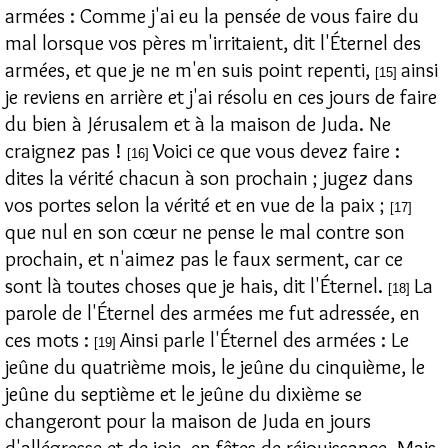
armées : Comme j'ai eu la pensée de vous faire du
mal lorsque vos pères m'irritaient, dit l'Éternel des
armées, et que je ne m'en suis point repenti,
ainsi
[15]
je reviens en arrière et j'ai résolu en ces jours de faire
du bien à Jérusalem et à la maison de Juda. Ne
craignez pas !
Voici ce que vous devez faire :
[16]
dites la vérité chacun à son prochain ; jugez dans
vos portes selon la vérité et en vue de la paix ;
[17]
que nul en son cœur ne pense le mal contre son
prochain, et n'aimez pas le faux serment, car ce
sont là toutes choses que je hais, dit l'Éternel.
La
[18]
parole de l'Éternel des armées me fut adressée, en
ces mots :
Ainsi parle l'Éternel des armées : Le
[19]
jeûne du quatrième mois, le jeûne du cinquième, le
jeûne du septième et le jeûne du dixième se
changeront pour la maison de Juda en jours
d'allégresse et de joie, en fêtes de réjouissance. Mais