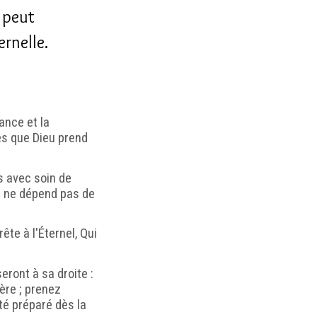
 peut
ernelle.
ance et la
ices que Dieu prend
us avec soin de
e ne dépend pas de
rête à l'Éternel, Qui
seront à sa droite :
ère ; prenez
é préparé dès la