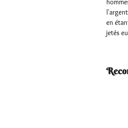
hommes 
l'argen
en étan
jetés e
Reco