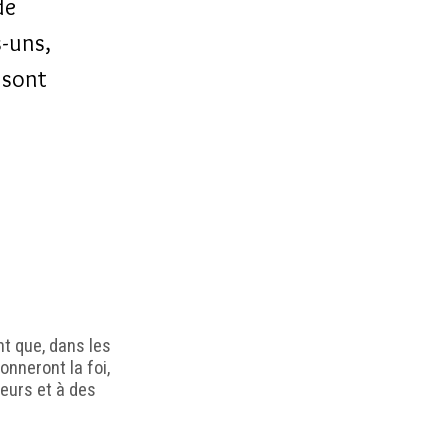
de
s-uns,
 sont
nt que, dans les
nneront la foi,
eurs et à des