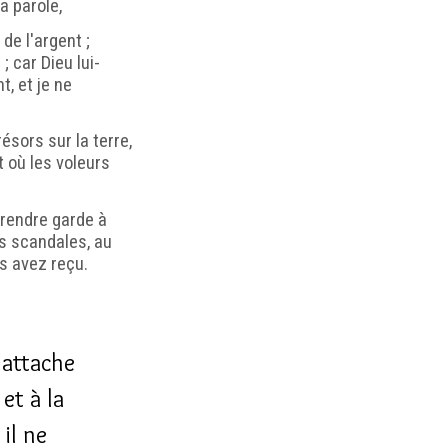
a parole,
de l'argent ;
 car Dieu lui-
t, et je ne
sors sur la terre,
et où les voleurs
prendre garde à
es scandales, au
s avez reçu.
'attache
et à la
 il ne