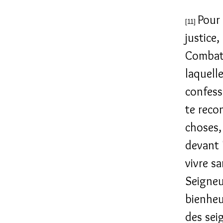
Pour 
[11]
justice,
Combats 
laquelle
confess
te reco
choses,
devant 
vivre s
Seigneu
bienheur
des sei