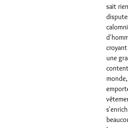
sait rie
disputes
calomni
d'homme
croyant
une gra
conten
monde, 
emport
vêtemen
s'enric
beaucou