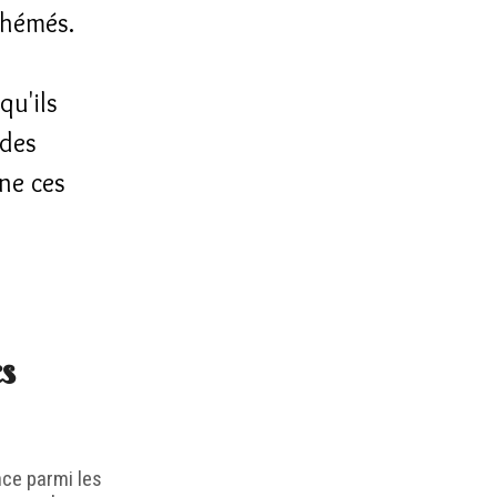
phémés.
qu'ils
 des
gne ces
es
nce parmi les