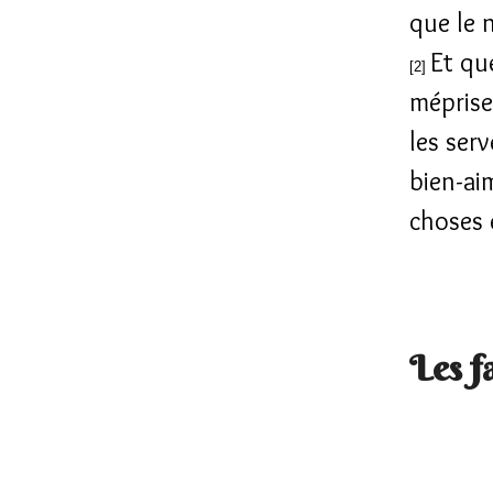
que le 
Et qu
[2]
méprisen
les ser
bien-ai
choses 
Les f