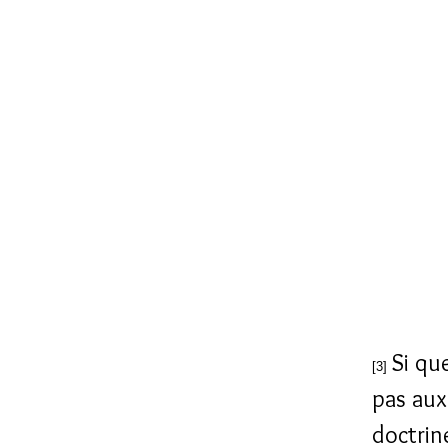
Si qu
[3]
pas aux
doctrine