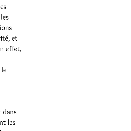
des
 les
sions
té, et
en effet,
 le
t dans
nt les