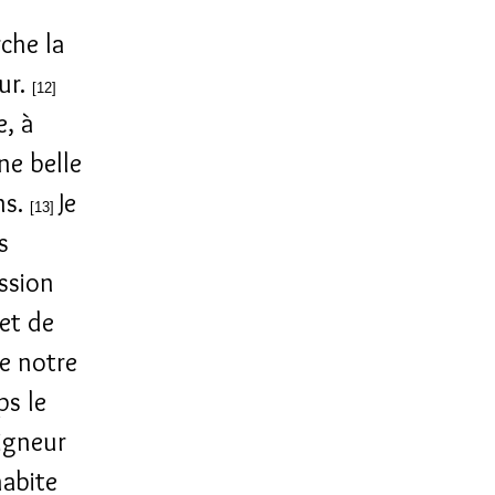
che la
eur.
[12]
e, à
ne belle
ns.
Je
[13]
s
ession
et de
de notre
ps le
eigneur
habite