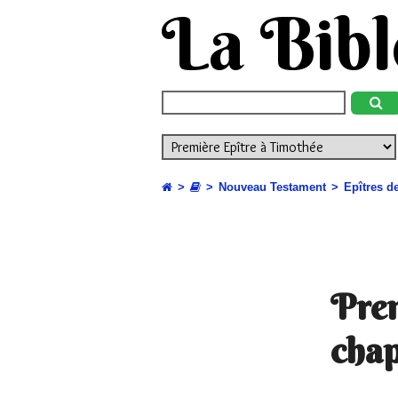
La Bibl
Nouveau Testament
Epîtres d
Prem
chap