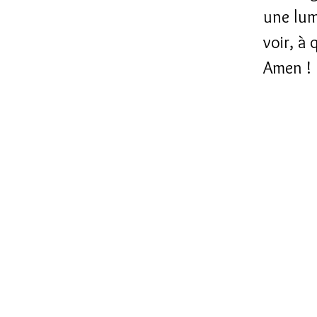
une lum
voir, à
Amen !