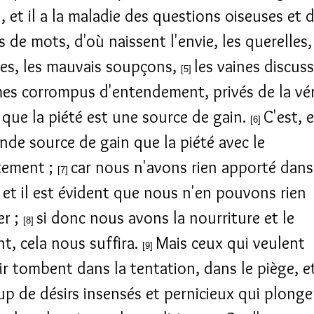
n, et il a la maladie des questions oiseuses et 
 de mots, d'où naissent l'envie, les querelles,
es, les mauvais soupçons,
les vaines discus
[5]
s corrompus d'entendement, privés de la véri
 que la piété est une source de gain.
C'est, 
[6]
nde source de gain que la piété avec le
tement ;
car nous n'avons rien apporté dans
[7]
et il est évident que nous n'en pouvons rien
er ;
si donc nous avons la nourriture et le
[8]
t, cela nous suffira.
Mais ceux qui veulent
[9]
hir tombent dans la tentation, dans le piège, e
p de désirs insensés et pernicieux qui plonge