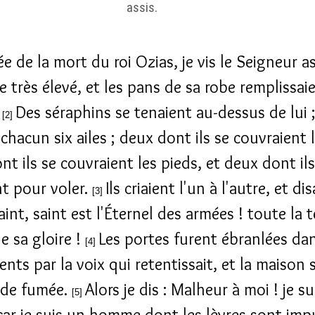
assis.
e de la mort du roi Ozias, je vis le Seigneur as
 très élevé, et les pans de sa robe remplissaie
.
Des séraphins se tenaient au-dessus de lui ; 
[2]
chacun six ailes ; deux dont ils se couvraient l
t ils se couvraient les pieds, et deux dont ils
nt pour voler.
Ils criaient l'un à l'autre, et dis
[3]
aint, saint est l'Éternel des armées ! toute la t
e sa gloire !
Les portes furent ébranlées dan
[4]
nts par la voix qui retentissait, et la maison 
 de fumée.
Alors je dis : Malheur à moi ! je su
[5]
car je suis un homme dont les lèvres sont imp