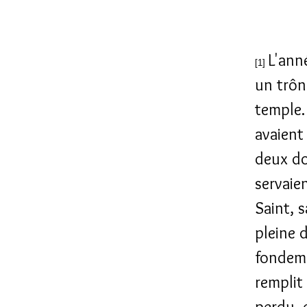
L'anné
[1]
un trône
temple
avaient 
deux don
servaie
Saint, s
pleine d
fondeme
remplit
perdu, 