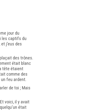
ème jour du
 les captifs du
 et j'eus des
plaçait des trônes.
tement était blanc
 tête étaient
était comme des
un feu ardent.
rler de toi ; Mais
t voici, il y avait
 quelqu'un était