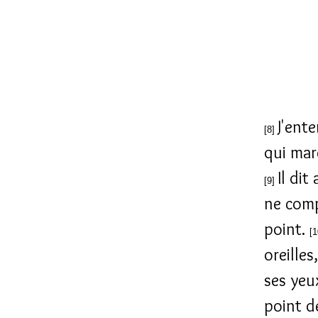
J'ente
[8]
qui mar
Il dit
[9]
ne comp
point.
[
oreilles
ses yeu
point d