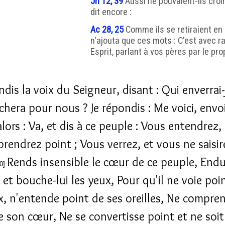
Jn 12, 39
Aussi ne pouvaient-ils croi
dit encore :
Ac 28, 25
Comme ils se retiraient en
n'ajouta que ces mots : C'est avec ra
Esprit, parlant à vos pères par le prop
ndis la voix du Seigneur, disant : Qui enverrai-
chera pour nous ? Je répondis : Me voici, envo
 alors : Va, et dis à ce peuple : Vous entendrez,
rendrez point ; Vous verrez, et vous ne saisir
Rends insensible le cœur de ce peuple, Endu
10]
, et bouche-lui les yeux, Pour qu'il ne voie poi
x, n'entende point de ses oreilles, Ne compre
e son cœur, Ne se convertisse point et ne soit