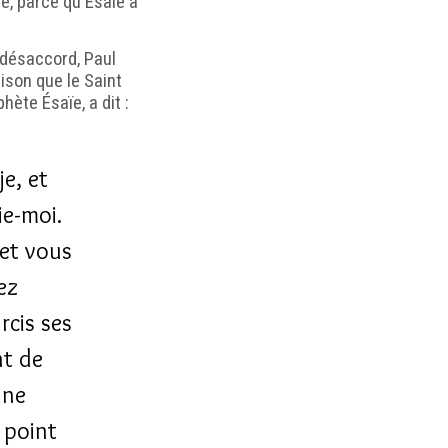
re, parce qu'Esaïe a
 désaccord, Paul
ison que le Saint
hète Ésaïe, a dit :
je, et
ie-moi.
 et vous
ez
rcis ses
nt de
nne
 point