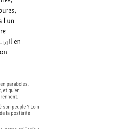
pures,
s l'un
rre
s.
Il en
[7]
ton
 en paraboles,
, et qu'en
prennent.
té son peuple ? Loin
 de la postérité