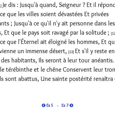
Je dis : Jusqu'à quand, Seigneur ? Et il répond
1]
ce que les villes soient dévastées Et privées
nts ; Jusqu'à ce qu'il n'y ait personne dans les
, Et que le pays soit ravagé par la solitude ;
[1
 ce que l'Éternel ait éloigné les hommes, Et qu
vienne un immense désert,
Et s'il y reste e
[13]
des habitants, Ils seront à leur tour anéantis.
e térébinthe et le chêne Conservent leur tro
ls sont abattus, Une sainte postérité renaîtra
Es 5
Es 7
-