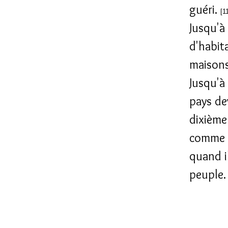
guéri.
[1
Jusqu'à 
d'habita
maisons
Jusqu'à
pays de
dixième 
comme l
quand i
peuple.