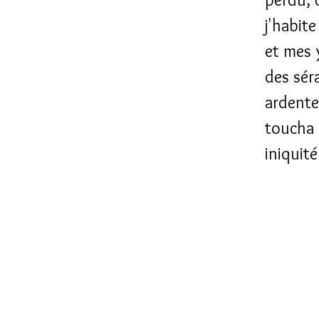
j'habit
et mes 
des sér
ardente,
toucha 
iniquité