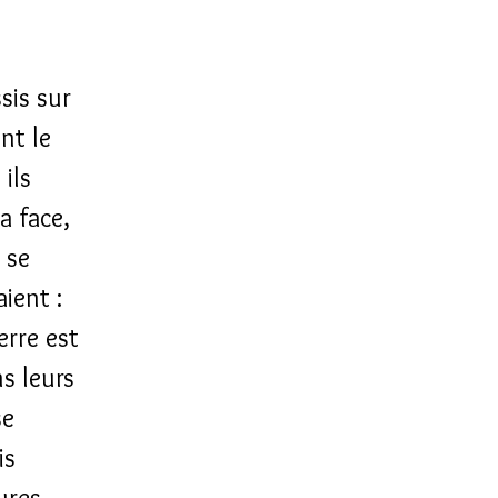
sis sur
nt le
ils
a face,
 se
aient :
erre est
s leurs
se
is
ures,