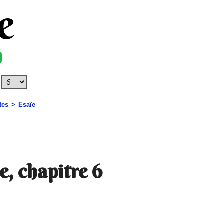
e
tes
Esaïe
e, chapitre 6