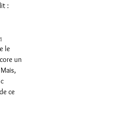
it :
2]
e le
ncore un
 Mais,
nc
 de ce