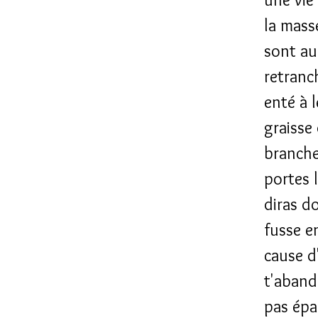
la masse
sont au
retranch
enté à l
graisse 
branches
portes l
diras d
fusse e
cause d'
t'aband
pas épa