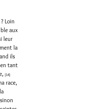
 ? Loin
ible aux
i leur
ement la
and ils
 en tant
re,
[14]
ma race,
la
 sinon
 saintes,