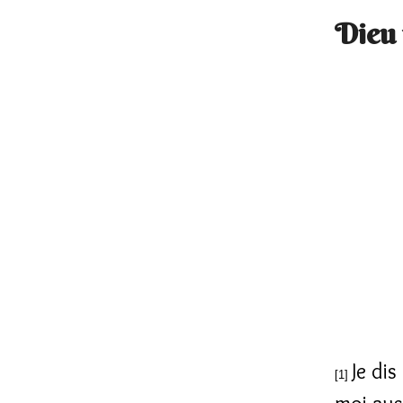
Dieu 
Je dis
[1]