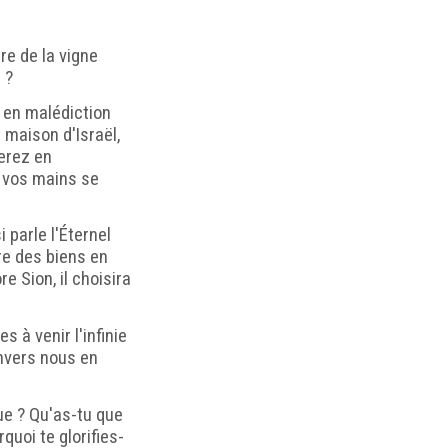
re de la vigne
 ?
en malédiction
 maison d'Israël,
erez en
e vos mains se
i parle l'Éternel
re des biens en
e Sion, il choisira
s à venir l'infinie
nvers nous en
gue ? Qu'as-tu que
rquoi te glorifies-