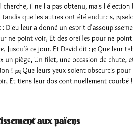
l cherche, il ne l'a pas obtenu, mais l'élection l
 tandis que les autres ont été endurcis,
selo
[8]
it : Dieu leur a donné un esprit d'assoupissem
ur ne point voir, Et des oreilles pour ne point
, Jusqu'à ce jour. Et David dit :
Que leur tab
[9]
x un piège, Un filet, une occasion de chute, e
tion !
Que leurs yeux soient obscurcis pour
[10]
oir, Et tiens leur dos continuellement courbé !
issement aux païens