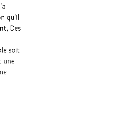
'a
n qu'il
ent, Des
le soit
t une
 ne