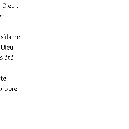
 Dieu :
eu
'ils ne
r Dieu
as été
rte
 propre