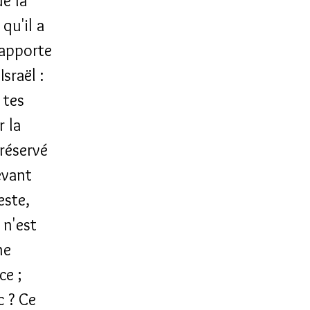
de la
qu'il a
rapporte
sraël :
 tes
r la
 réservé
evant
este,
 n'est
ne
ce ;
 ? Ce