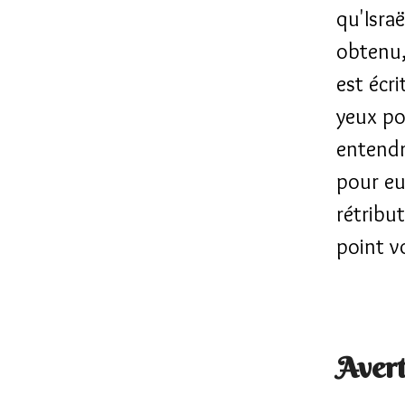
qu'Israë
obtenu,
est écr
yeux po
entendre
pour eu
rétribu
point v
Avert