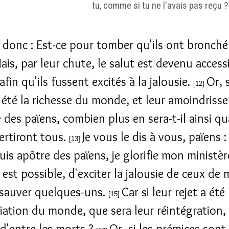
tu, comme si tu ne l'avais pas reçu ?
s donc : Est-ce pour tomber qu'ils ont bronché
ais, par leur chute, le salut est devenu access
afin qu'ils fussent excités à la jalousie.
Or, s
[12]
 été la richesse du monde, et leur amoindriss
 des païens, combien plus en sera-t-il ainsi qu
ertiront tous.
Je vous le dis à vous, païens :
[13]
suis apôtre des païens, je glorifie mon ministè
il est possible, d'exciter la jalousie de ceux de 
 sauver quelques-uns.
Car si leur rejet a été 
[15]
liation du monde, que sera leur réintégration,
 d'entre les morts ?
Or, si les prémices sont