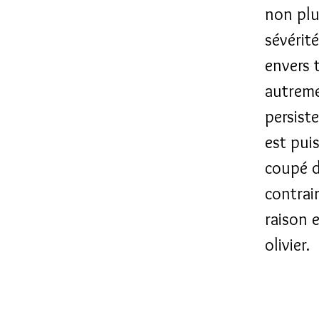
non pl
sévérit
envers 
autreme
persiste
est pui
coupé d
contrair
raison 
olivier.