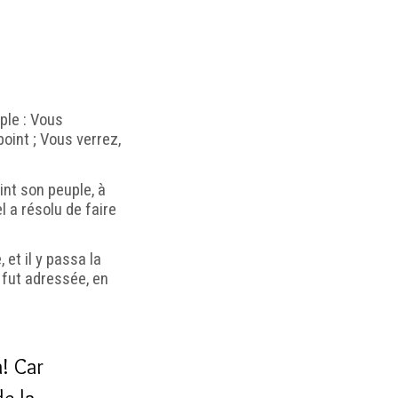
uple : Vous
oint ; Vous verrez,
int son peuple, à
l a résolu de faire
, et il y passa la
ui fut adressée, en
à! Car