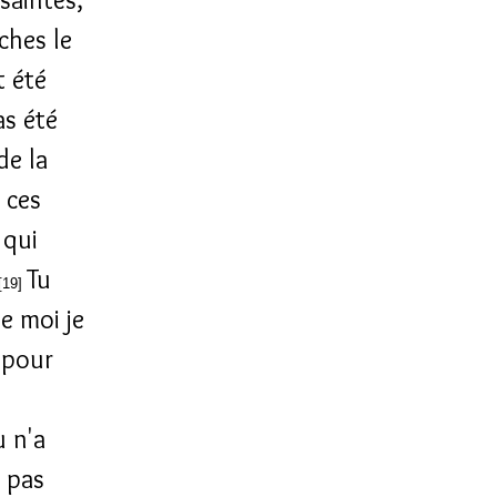
nches le
t été
as été
de la
 ces
 qui
Tu
[19]
e moi je
s pour
u n'a
a pas