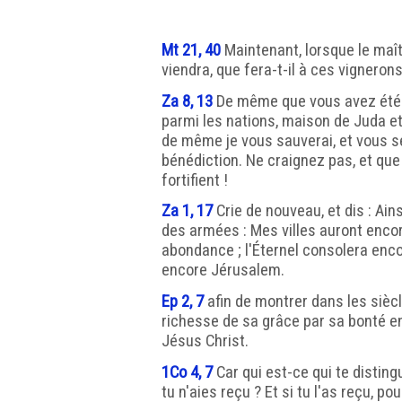
Mt 21, 40
Maintenant, lorsque le maît
viendra, que fera-t-il à ces vignerons
Za 8, 13
De même que vous avez été 
parmi les nations, maison de Juda et
de même je vous sauverai, et vous s
bénédiction. Ne craignez pas, et qu
fortifient !
Za 1, 17
Crie de nouveau, et dis : Ains
des armées : Mes villes auront enco
abondance ; l'Éternel consolera encor
encore Jérusalem.
Ep 2, 7
afin de montrer dans les siècle
richesse de sa grâce par sa bonté e
Jésus Christ.
1Co 4, 7
Car qui est-ce qui te distin
tu n'aies reçu ? Et si tu l'as reçu, pou