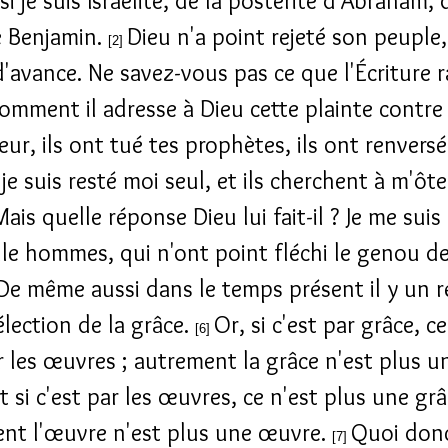
i je suis Israélite, de la postérité d'Abraham, 
e Benjamin.
Dieu n'a point rejeté son peuple, 
[2]
'avance. Ne savez-vous pas ce que l'Écriture 
comment il adresse à Dieu cette plainte contre I
ur, ils ont tué tes prophètes, ils ont renversé
 je suis resté moi seul, et ils cherchent à m'ôte
Mais quelle réponse Dieu lui fait-il ? Je me suis
lle hommes, qui n'ont point fléchi le genou d
De même aussi dans le temps présent il y un r
élection de la grâce.
Or, si c'est par grâce, ce
[6]
r les œuvres ; autrement la grâce n'est plus u
t si c'est par les œuvres, ce n'est plus une grâ
nt l'œuvre n'est plus une œuvre.
Quoi donc
[7]