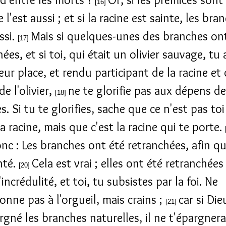
[16]
 l'est aussi ; et si la racine est sainte, les bra
ssi.
Mais si quelques-unes des branches on
[17]
ées, et si toi, qui était un olivier sauvage, tu 
eur place, et rendu participant de la racine et 
de l'olivier,
ne te glorifie pas aux dépens de
[18]
. Si tu te glorifies, sache que ce n'est pas toi
a racine, mais que c'est la racine qui te porte.
onc : Les branches ont été retranchées, afin qu
nté.
Cela est vrai ; elles ont été retranchée
[20]
incrédulité, et toi, tu subsistes par la foi. Ne
onne pas à l'orgueil, mais crains ;
car si Die
[21]
rgné les branches naturelles, il ne t'épargner