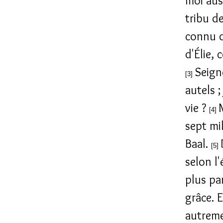
moi auss
tribu d
connu d
d'Élie, 
Seigne
[3]
autels ;
vie ?
[4]
sept mi
Baal.
[5]
selon l'
plus pa
grâce. E
autreme