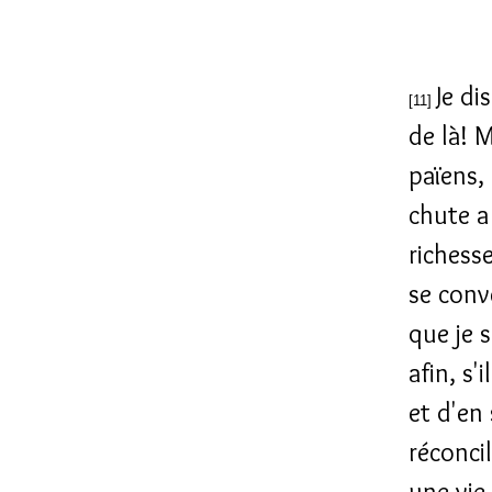
Je di
[11]
de là! M
païens, 
chute a
richesse
se conv
que je 
afin, s'
et d'en
réconci
une vie